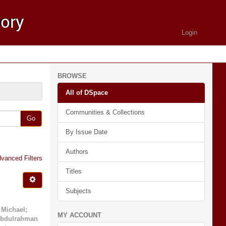
Login
BROWSE
All of DSpace
Communities & Collections
Go
By Issue Date
Authors
vanced Filters
Titles
Subjects
 Michael
;
MY ACCOUNT
Abdulrahman