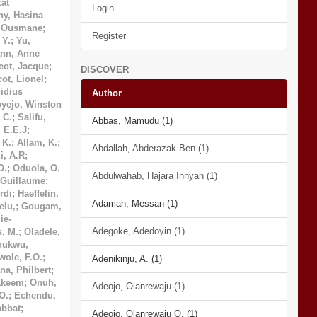
at
Login
ny, Hasina
, Ousmane
;
Register
 Y.
;
Yu,
nn, Anne
eot, Jacque
;
DISCOVER
cot, Lionel
;
idius
Author
yejo, Winston
 C.
;
Salifu,
Abbas, Mamudu (1)
, E.E.J
;
 K.
;
Allam, K.
;
Abdallah, Abderazak Ben (1)
i, A.R
;
O.
;
Oduola, O.
Abdulwahab, Hajara Innyah (1)
 Guillaume
;
rdi
;
Haeffelin,
Adamah, Messan (1)
lu,
;
Gougam,
ie-
Adegoke, Adedoyin (1)
s, M.
;
Oladele,
hukwu,
wole, F.O.
;
Adenikinju, A. (1)
a, Philbert
;
Akeem
;
Onuh,
Adeojo, Olanrewaju (1)
O.
;
Echendu,
bbat
;
Adeojo, Olanrewaju O. (1)