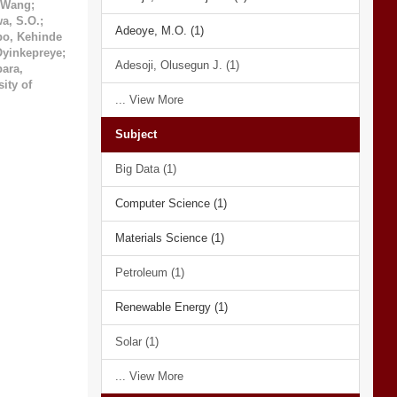
 Wang
;
a, S.O.
;
Adeoye, M.O. (1)
po, Kehinde
Oyinkepreye
;
Adesoji, Olusegun J. (1)
ara,
ity of
... View More
Subject
Big Data (1)
Computer Science (1)
Materials Science (1)
Petroleum (1)
Renewable Energy (1)
Solar (1)
... View More