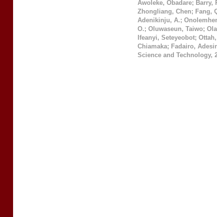
Awoleke, Obadare
;
Barry,
Zhongliang, Chen
;
Fang, 
Adenikinju, A.
;
Onolemhem
O.
;
Oluwaseun, Taiwo
;
Ola
Ifeanyi, Seteyeobot
;
Ottah,
Chiamaka
;
Fadairo, Adesi
Science and Technology
,