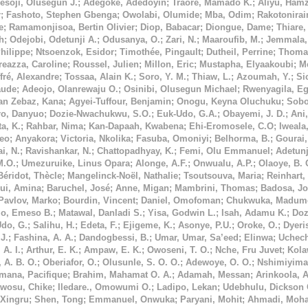
esoji, Olusegun J.
;
Adegoke, Adedoyin
;
Traoré, Mamado K.
;
Aliyu, Hamz
r
;
Fashoto, Stephen Gbenga
;
Owolabi, Olumide
;
Mba, Odim
;
Rakotonirai
e
;
Ramamonjisoa, Bertin Olivier
;
Diop, Babacar
;
Diongue, Dame
;
Thiare
h
;
Odejobi, Odetunji A.
;
Odusanya, O.
;
Zari, N.
;
Maaroufib, M.
;
Jemmala,
hilippe
;
Ntsoenzok, Esidor
;
Timothée, Pingault
;
Dutheil, Perrine
;
Thoma
eazza, Caroline
;
Roussel, Julien
;
Millon, Eric
;
Mustapha, Elyaakoubi
;
M
ffré, Alexandre
;
Tossaa, Alain K.
;
Soro, Y. M.
;
Thiaw, L.
;
Azoumah, Y.
;
Si
aude
;
Adeojo, Olanrewaju O.
;
Osinibi, Olusegun Michael
;
Rwenyagila, Eg
tan Zebaz, Kana
;
Agyei-Tuffour, Benjamin
;
Onogu, Keyna Oluchuku
;
Sobo
ro, Danyuo
;
Dozie-Nwachukwu, S.O.
;
Euk-Udo, G.A.
;
Obayemi, J. D.
;
Ani,
a, K.
;
Rahbar, Nima
;
Kan-Dapaah, Kwabena
;
Ehi-Eromosele, C.O
;
Iweala
Leo
;
Anyakora
;
Victoria, Nkolika
;
Fasuba, Omoniyi
;
Belhorma, B.
;
Gourai,
i, N.
;
Ravishankar, N.
;
Chattopadhyay, K.
;
Femi, Olu Emmanuel
;
Adetunj
M.O.
;
Umezuruike, Linus Opara
;
Alonge, A.F.
;
Onwualu, A.P.
;
Olaoye, B. 
Béridot, Thècle
;
Mangelinck-Noël, Nathalie
;
Tsoutsouva, Maria
;
Reinhart,
ui, Amina
;
Baruchel, José
;
Anne, Migan
;
Mambrini, Thomas
;
Badosa, Jo
Pavlov, Marko
;
Bourdin, Vincent
;
Daniel, Omofoman
;
Chukwuka, Madume
jo, Emeso B.
;
Matawal, Danladi S.
;
Yisa, Godwin L.
;
Isah, Adamu K.
;
Doz
Udo, G.
;
Salihu, H.
;
Edeta, F.
;
Ejigeme, K.
;
Asonye, P.U.
;
Oroke, O.
;
Dyeri
J.
;
Fashina, A. A.
;
Dandogbessi, B.
;
Umar, Umar, Sa’eed
;
Elinwa
;
Uchec
 A. I.
;
Arthur, E. K.
;
Ampaw, E. K.
;
Owoseni, T. O.
;
Nche, Fru Juvet
;
Kola
 A. B. O.
;
Oberiafor, O.
;
Olusunle, S. O. O.
;
Adewoye, O. O.
;
Nshimiyiman
mana, Pacifique
;
Brahim, Mahamat O. A.
;
Adamah, Messan
;
Arinkoola, 
wosu, Chike
;
Iledare., Omowumi O.
;
Ladipo, Lekan
;
Udebhulu, Dickson 
Xingru
;
Shen, Tong
;
Emmanuel, Onwuka
;
Paryani, Mohit
;
Ahmadi, Moha