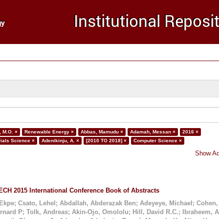
 M.O. ×
Renewable Energy ×
Abbas, Mamudu ×
Adamah, Messan ×
2016 ×
ials Science ×
Adenikinju, A. ×
[2010 TO 2018] ×
Computer Science ×
Show Ad
CH 2015 International Conference Book of Abstracts
 Ekpe
;
Csato, Lehel
;
Abdallah, Abderazak Ben
;
Adeyeye, Michael
;
Cohen,
ernard P
;
Tolk, Andreas
;
Akin-Ojo, Omololu
;
Hill, David R.C.
;
Ibraheem, 