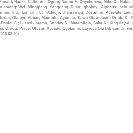
 Ronald
;
Hanks, Catherine
;
Ogolo, Naomi A
;
Onyekonwu, Mike O.
;
Nutao,
Quantang
;
Wei, Mingqiang
;
Yonggang, Duan
;
Igbokoyi, Alpheus
;
Isehunw
hen, R.U.
;
Laniran, T.J.
;
Adeojo, Olanrewaju
;
Dosunmu, Adewale
;
Ladi
lekan, Olafuyi
;
Abbas, Mamudu
;
Ayodele, Taiwo Oluwaseun
;
Orodu D., 
 Daniel G.
;
Ikiensikimama, Sunday S.
;
Matemilola, Saka A.
;
Kingsley-Akp
na
;
Orodu, Preye
;
Olusiji, Ayoade
;
Oyekunle, Layioye Ola
(
African Univers
2016-02-20
)