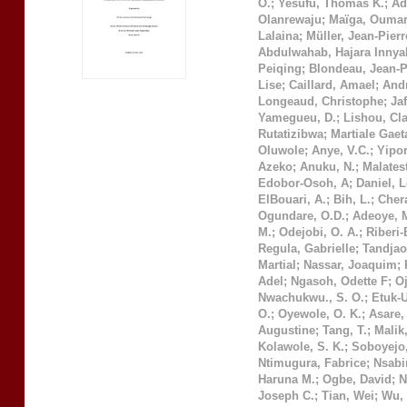
O.
;
Yesufu, Thomas K.
;
Ad
Olanrewaju
;
Maïga, Ouma
Lalaina
;
Müller, Jean-Pierr
Abdulwahab, Hajara Innya
Peiqing
;
Blondeau, Jean-P
Lise
;
Caillard, Amael
;
Andr
Longeaud, Christophe
;
Ja
Yamegueu, D.
;
Lishou, Cl
Rutatizibwa
;
Martiale Gae
Oluwole
;
Anye, V.C.
;
Yipo
Azeko
;
Anuku, N.
;
Malatest
Edobor-Osoh, A
;
Daniel, 
ElBouari, A.
;
Bih, L.
;
Chera
Ogundare, O.D.
;
Adeoye, 
M.
;
Odejobi, O. A.
;
Riberi-
Regula, Gabrielle
;
Tandjao
Martial
;
Nassar, Joaquim
;
Adel
;
Ngasoh, Odette F
;
O
Nwachukwu., S. O.
;
Etuk-
O.
;
Oyewole, O. K.
;
Asare, 
Augustine
;
Tang, T.
;
Malik,
Kolawole, S. K.
;
Soboyejo,
Ntimugura, Fabrice
;
Nsabi
Haruna M.
;
Ogbe, David
;
N
Joseph C.
;
Tian, Wei
;
Wu, 