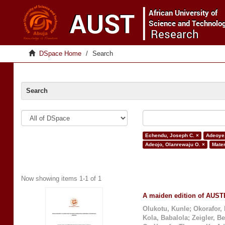
DSpace Home
Search
Search
Echendu, Joseph C. ×
Adeoye,
Adeojo, Olanrewaju O. ×
Mater
Now showing items 1-1 of 1
A maiden edition of AUSTE
Olukotu, Kunle
;
Okorafor,
Kola, Babalola
;
Zeigler, B