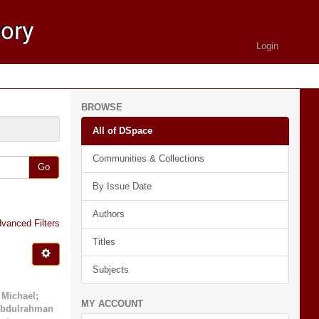
Login
BROWSE
All of DSpace
Communities & Collections
Go
By Issue Date
Authors
vanced Filters
Titles
Subjects
 Michael
;
MY ACCOUNT
Abdulrahman