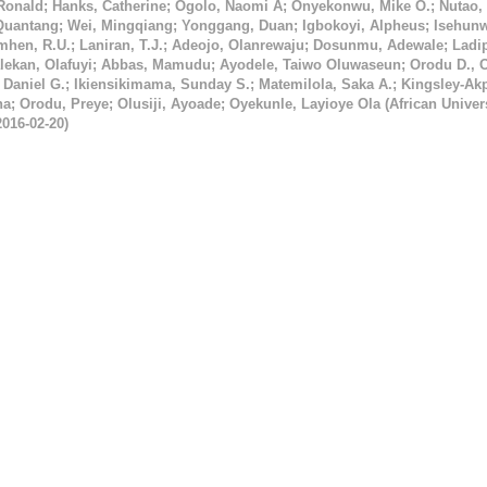
 Ronald
;
Hanks, Catherine
;
Ogolo, Naomi A
;
Onyekonwu, Mike O.
;
Nutao,
Quantang
;
Wei, Mingqiang
;
Yonggang, Duan
;
Igbokoyi, Alpheus
;
Isehunw
hen, R.U.
;
Laniran, T.J.
;
Adeojo, Olanrewaju
;
Dosunmu, Adewale
;
Ladi
lekan, Olafuyi
;
Abbas, Mamudu
;
Ayodele, Taiwo Oluwaseun
;
Orodu D., 
 Daniel G.
;
Ikiensikimama, Sunday S.
;
Matemilola, Saka A.
;
Kingsley-Akp
na
;
Orodu, Preye
;
Olusiji, Ayoade
;
Oyekunle, Layioye Ola
(
African Univers
2016-02-20
)