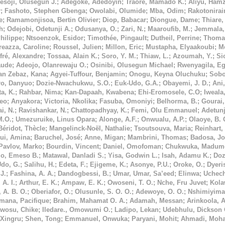
esoji, Olusegun J.
;
Adegoke, Adedoyin
;
Traoré, Mamado K.
;
Aliyu, Hamz
r
;
Fashoto, Stephen Gbenga
;
Owolabi, Olumide
;
Mba, Odim
;
Rakotonirai
e
;
Ramamonjisoa, Bertin Olivier
;
Diop, Babacar
;
Diongue, Dame
;
Thiare
h
;
Odejobi, Odetunji A.
;
Odusanya, O.
;
Zari, N.
;
Maaroufib, M.
;
Jemmala,
hilippe
;
Ntsoenzok, Esidor
;
Timothée, Pingault
;
Dutheil, Perrine
;
Thoma
eazza, Caroline
;
Roussel, Julien
;
Millon, Eric
;
Mustapha, Elyaakoubi
;
M
ffré, Alexandre
;
Tossaa, Alain K.
;
Soro, Y. M.
;
Thiaw, L.
;
Azoumah, Y.
;
Si
aude
;
Adeojo, Olanrewaju O.
;
Osinibi, Olusegun Michael
;
Rwenyagila, Eg
tan Zebaz, Kana
;
Agyei-Tuffour, Benjamin
;
Onogu, Keyna Oluchuku
;
Sobo
ro, Danyuo
;
Dozie-Nwachukwu, S.O.
;
Euk-Udo, G.A.
;
Obayemi, J. D.
;
Ani,
a, K.
;
Rahbar, Nima
;
Kan-Dapaah, Kwabena
;
Ehi-Eromosele, C.O
;
Iweala
Leo
;
Anyakora
;
Victoria, Nkolika
;
Fasuba, Omoniyi
;
Belhorma, B.
;
Gourai,
i, N.
;
Ravishankar, N.
;
Chattopadhyay, K.
;
Femi, Olu Emmanuel
;
Adetunj
M.O.
;
Umezuruike, Linus Opara
;
Alonge, A.F.
;
Onwualu, A.P.
;
Olaoye, B. 
Béridot, Thècle
;
Mangelinck-Noël, Nathalie
;
Tsoutsouva, Maria
;
Reinhart,
ui, Amina
;
Baruchel, José
;
Anne, Migan
;
Mambrini, Thomas
;
Badosa, Jo
Pavlov, Marko
;
Bourdin, Vincent
;
Daniel, Omofoman
;
Chukwuka, Madume
jo, Emeso B.
;
Matawal, Danladi S.
;
Yisa, Godwin L.
;
Isah, Adamu K.
;
Doz
Udo, G.
;
Salihu, H.
;
Edeta, F.
;
Ejigeme, K.
;
Asonye, P.U.
;
Oroke, O.
;
Dyeri
J.
;
Fashina, A. A.
;
Dandogbessi, B.
;
Umar, Umar, Sa’eed
;
Elinwa
;
Uchec
 A. I.
;
Arthur, E. K.
;
Ampaw, E. K.
;
Owoseni, T. O.
;
Nche, Fru Juvet
;
Kola
 A. B. O.
;
Oberiafor, O.
;
Olusunle, S. O. O.
;
Adewoye, O. O.
;
Nshimiyiman
mana, Pacifique
;
Brahim, Mahamat O. A.
;
Adamah, Messan
;
Arinkoola, 
wosu, Chike
;
Iledare., Omowumi O.
;
Ladipo, Lekan
;
Udebhulu, Dickson 
Xingru
;
Shen, Tong
;
Emmanuel, Onwuka
;
Paryani, Mohit
;
Ahmadi, Moha