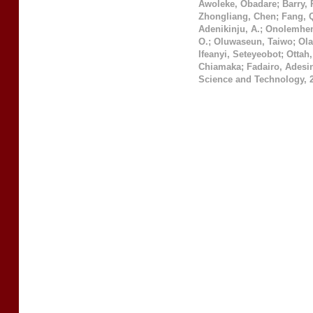
Awoleke, Obadare
;
Barry,
Zhongliang, Chen
;
Fang, 
Adenikinju, A.
;
Onolemhem
O.
;
Oluwaseun, Taiwo
;
Ola
Ifeanyi, Seteyeobot
;
Ottah,
Chiamaka
;
Fadairo, Adesi
Science and Technology
,