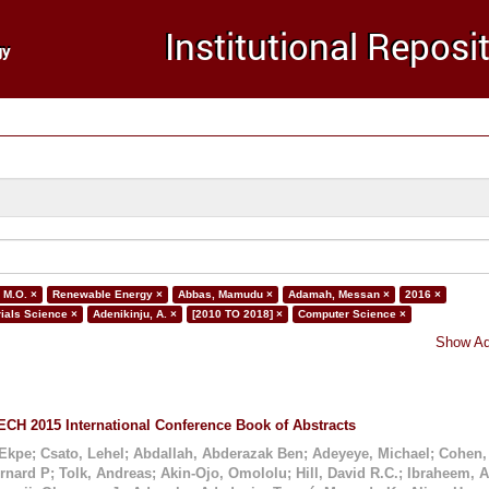
 M.O. ×
Renewable Energy ×
Abbas, Mamudu ×
Adamah, Messan ×
2016 ×
ials Science ×
Adenikinju, A. ×
[2010 TO 2018] ×
Computer Science ×
Show Ad
CH 2015 International Conference Book of Abstracts
 Ekpe
;
Csato, Lehel
;
Abdallah, Abderazak Ben
;
Adeyeye, Michael
;
Cohen,
ernard P
;
Tolk, Andreas
;
Akin-Ojo, Omololu
;
Hill, David R.C.
;
Ibraheem, 