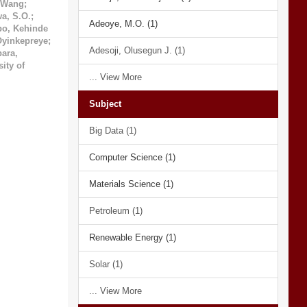
 Wang
;
a, S.O.
;
Adeoye, M.O. (1)
po, Kehinde
Oyinkepreye
;
Adesoji, Olusegun J. (1)
ara,
ity of
... View More
Subject
Big Data (1)
Computer Science (1)
Materials Science (1)
Petroleum (1)
Renewable Energy (1)
Solar (1)
... View More