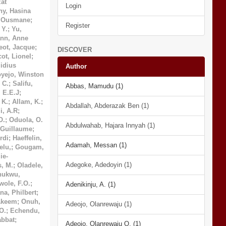
at
Login
ny, Hasina
, Ousmane
;
Register
 Y.
;
Yu,
nn, Anne
eot, Jacque
;
DISCOVER
cot, Lionel
;
idius
Author
yejo, Winston
 C.
;
Salifu,
Abbas, Mamudu (1)
, E.E.J
;
 K.
;
Allam, K.
;
Abdallah, Abderazak Ben (1)
i, A.R
;
O.
;
Oduola, O.
Abdulwahab, Hajara Innyah (1)
 Guillaume
;
rdi
;
Haeffelin,
Adamah, Messan (1)
lu,
;
Gougam,
ie-
Adegoke, Adedoyin (1)
s, M.
;
Oladele,
hukwu,
wole, F.O.
;
Adenikinju, A. (1)
a, Philbert
;
Akeem
;
Onuh,
Adeojo, Olanrewaju (1)
O.
;
Echendu,
bbat
;
Adeojo, Olanrewaju O. (1)