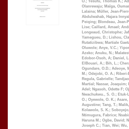
O.
;
Yesufu, Thomas K.
;
Ad
Olanrewaju
;
Maïga, Ouma
Lalaina
;
Müller, Jean-Pierr
Abdulwahab, Hajara Innya
Peiqing
;
Blondeau, Jean-P
Lise
;
Caillard, Amael
;
Andr
Longeaud, Christophe
;
Ja
Yamegueu, D.
;
Lishou, Cl
Rutatizibwa
;
Martiale Gae
Oluwole
;
Anye, V.C.
;
Yipo
Azeko
;
Anuku, N.
;
Malatest
Edobor-Osoh, A
;
Daniel, 
ElBouari, A.
;
Bih, L.
;
Chera
Ogundare, O.D.
;
Adeoye, 
M.
;
Odejobi, O. A.
;
Riberi-
Regula, Gabrielle
;
Tandjao
Martial
;
Nassar, Joaquim
;
Adel
;
Ngasoh, Odette F
;
O
Nwachukwu., S. O.
;
Etuk-
O.
;
Oyewole, O. K.
;
Asare, 
Augustine
;
Tang, T.
;
Malik,
Kolawole, S. K.
;
Soboyejo,
Ntimugura, Fabrice
;
Nsabi
Haruna M.
;
Ogbe, David
;
N
Joseph C.
;
Tian, Wei
;
Wu, 