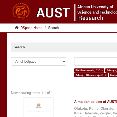
DSpace Home
Search
Search
Ehi-Eromosele, C.O ×
Adeoye,
Adeojo, Olanrewaju O. ×
Mater
Now showing items 1-1 of 1
A maiden edition of AUSTE
Olukotu, Kunle
;
Okorafor,
Kola, Babalola
;
Zeigler, B