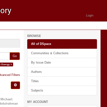
Login
BROWSE
All of DSpace
Communities & Collections
Go
By Issue Date
 Energy ×
Authors
vanced Filters
Titles
Subjects
 Michael
;
MY ACCOUNT
Abdulrahman