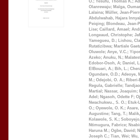
O.
;
Yesufu, Thomas K.
;
Ad
Olanrewaju
;
Maïga, Ouma
Lalaina
;
Müller, Jean-Pierr
Abdulwahab, Hajara Innya
Peiqing
;
Blondeau, Jean-P
Lise
;
Caillard, Amael
;
Andr
Longeaud, Christophe
;
Ja
Yamegueu, D.
;
Lishou, Cl
Rutatizibwa
;
Martiale Gae
Oluwole
;
Anye, V.C.
;
Yipo
Azeko
;
Anuku, N.
;
Malatest
Edobor-Osoh, A
;
Daniel, 
ElBouari, A.
;
Bih, L.
;
Chera
Ogundare, O.D.
;
Adeoye, 
M.
;
Odejobi, O. A.
;
Riberi-
Regula, Gabrielle
;
Tandjao
Martial
;
Nassar, Joaquim
;
Adel
;
Ngasoh, Odette F
;
O
Nwachukwu., S. O.
;
Etuk-
O.
;
Oyewole, O. K.
;
Asare, 
Augustine
;
Tang, T.
;
Malik,
Kolawole, S. K.
;
Soboyejo,
Ntimugura, Fabrice
;
Nsabi
Haruna M.
;
Ogbe, David
;
N
Joseph C.
;
Tian, Wei
;
Wu, 