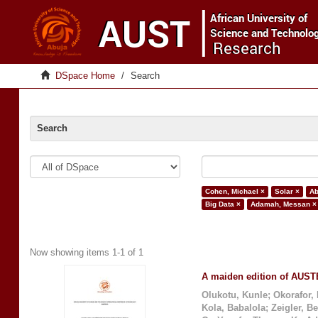
DSpace Home
Search
Search
Cohen, Michael ×
Solar ×
Ab
Big Data ×
Adamah, Messan ×
Now showing items 1-1 of 1
A maiden edition of AUSTE
Olukotu, Kunle
;
Okorafor,
Kola, Babalola
;
Zeigler, B