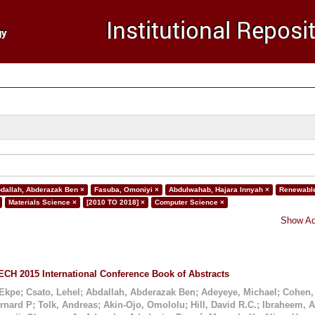
dallah, Abderazak Ben ×
Fasuba, Omoniyi ×
Abdulwahab, Hajara Innyah ×
Renewable
Materials Science ×
[2010 TO 2018] ×
Computer Science ×
Show Ad
CH 2015 International Conference Book of Abstracts
 Ekpe
;
Csato, Lehel
;
Abdallah, Abderazak Ben
;
Adeyeye, Michael
;
Cohen,
ernard P
;
Tolk, Andreas
;
Akin-Ojo, Omololu
;
Hill, David R.C.
;
Ibraheem, 