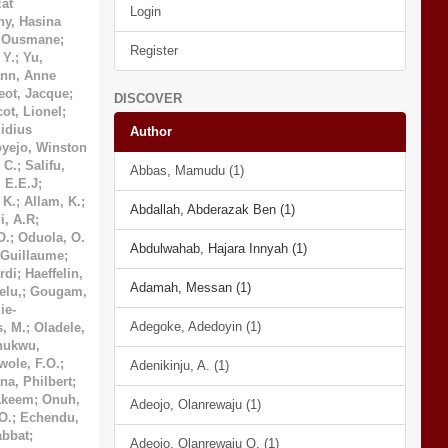
at
Login
ny, Hasina
, Ousmane
;
Register
 Y.
;
Yu,
nn, Anne
eot, Jacque
;
DISCOVER
cot, Lionel
;
idius
Author
yejo, Winston
 C.
;
Salifu,
Abbas, Mamudu (1)
, E.E.J
;
 K.
;
Allam, K.
;
Abdallah, Abderazak Ben (1)
i, A.R
;
O.
;
Oduola, O.
Abdulwahab, Hajara Innyah (1)
 Guillaume
;
rdi
;
Haeffelin,
Adamah, Messan (1)
lu,
;
Gougam,
ie-
Adegoke, Adedoyin (1)
s, M.
;
Oladele,
hukwu,
wole, F.O.
;
Adenikinju, A. (1)
a, Philbert
;
Akeem
;
Onuh,
Adeojo, Olanrewaju (1)
O.
;
Echendu,
bbat
;
Adeojo, Olanrewaju O. (1)