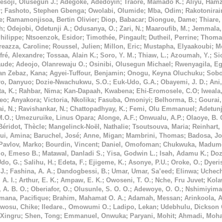
esoji, Olusegun J.
;
Adegoke, Adedoyin
;
Traoré, Mamado K.
;
Aliyu, Hamz
r
;
Fashoto, Stephen Gbenga
;
Owolabi, Olumide
;
Mba, Odim
;
Rakotonirai
e
;
Ramamonjisoa, Bertin Olivier
;
Diop, Babacar
;
Diongue, Dame
;
Thiare
h
;
Odejobi, Odetunji A.
;
Odusanya, O.
;
Zari, N.
;
Maaroufib, M.
;
Jemmala,
hilippe
;
Ntsoenzok, Esidor
;
Timothée, Pingault
;
Dutheil, Perrine
;
Thoma
eazza, Caroline
;
Roussel, Julien
;
Millon, Eric
;
Mustapha, Elyaakoubi
;
M
ffré, Alexandre
;
Tossaa, Alain K.
;
Soro, Y. M.
;
Thiaw, L.
;
Azoumah, Y.
;
Si
aude
;
Adeojo, Olanrewaju O.
;
Osinibi, Olusegun Michael
;
Rwenyagila, Eg
tan Zebaz, Kana
;
Agyei-Tuffour, Benjamin
;
Onogu, Keyna Oluchuku
;
Sobo
ro, Danyuo
;
Dozie-Nwachukwu, S.O.
;
Euk-Udo, G.A.
;
Obayemi, J. D.
;
Ani,
a, K.
;
Rahbar, Nima
;
Kan-Dapaah, Kwabena
;
Ehi-Eromosele, C.O
;
Iweala
Leo
;
Anyakora
;
Victoria, Nkolika
;
Fasuba, Omoniyi
;
Belhorma, B.
;
Gourai,
i, N.
;
Ravishankar, N.
;
Chattopadhyay, K.
;
Femi, Olu Emmanuel
;
Adetunj
M.O.
;
Umezuruike, Linus Opara
;
Alonge, A.F.
;
Onwualu, A.P.
;
Olaoye, B. 
Béridot, Thècle
;
Mangelinck-Noël, Nathalie
;
Tsoutsouva, Maria
;
Reinhart,
ui, Amina
;
Baruchel, José
;
Anne, Migan
;
Mambrini, Thomas
;
Badosa, Jo
Pavlov, Marko
;
Bourdin, Vincent
;
Daniel, Omofoman
;
Chukwuka, Madume
jo, Emeso B.
;
Matawal, Danladi S.
;
Yisa, Godwin L.
;
Isah, Adamu K.
;
Doz
Udo, G.
;
Salihu, H.
;
Edeta, F.
;
Ejigeme, K.
;
Asonye, P.U.
;
Oroke, O.
;
Dyeri
J.
;
Fashina, A. A.
;
Dandogbessi, B.
;
Umar, Umar, Sa’eed
;
Elinwa
;
Uchec
 A. I.
;
Arthur, E. K.
;
Ampaw, E. K.
;
Owoseni, T. O.
;
Nche, Fru Juvet
;
Kola
 A. B. O.
;
Oberiafor, O.
;
Olusunle, S. O. O.
;
Adewoye, O. O.
;
Nshimiyiman
mana, Pacifique
;
Brahim, Mahamat O. A.
;
Adamah, Messan
;
Arinkoola, 
wosu, Chike
;
Iledare., Omowumi O.
;
Ladipo, Lekan
;
Udebhulu, Dickson 
Xingru
;
Shen, Tong
;
Emmanuel, Onwuka
;
Paryani, Mohit
;
Ahmadi, Moha