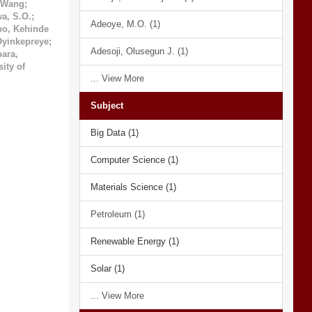
 Wang
;
a, S.O.
;
Adeoye, M.O. (1)
po, Kehinde
Oyinkepreye
;
Adesoji, Olusegun J. (1)
ara,
ity of
... View More
Subject
Big Data (1)
Computer Science (1)
Materials Science (1)
Petroleum (1)
Renewable Energy (1)
Solar (1)
... View More