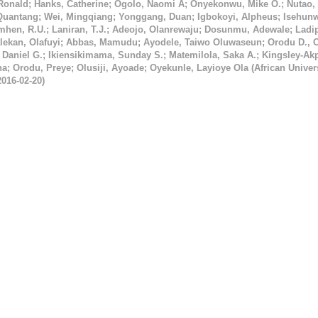
 Ronald
;
Hanks, Catherine
;
Ogolo, Naomi A
;
Onyekonwu, Mike O.
;
Nutao,
Quantang
;
Wei, Mingqiang
;
Yonggang, Duan
;
Igbokoyi, Alpheus
;
Isehunw
hen, R.U.
;
Laniran, T.J.
;
Adeojo, Olanrewaju
;
Dosunmu, Adewale
;
Ladi
lekan, Olafuyi
;
Abbas, Mamudu
;
Ayodele, Taiwo Oluwaseun
;
Orodu D., 
 Daniel G.
;
Ikiensikimama, Sunday S.
;
Matemilola, Saka A.
;
Kingsley-Akp
na
;
Orodu, Preye
;
Olusiji, Ayoade
;
Oyekunle, Layioye Ola
(
African Univers
2016-02-20
)