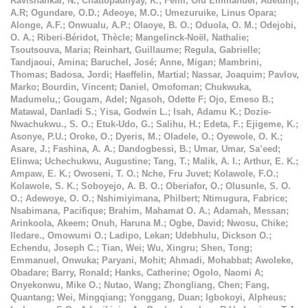
Ravishankar, N.
;
Chattopadhyay, K.
;
Femi, Olu Emmanuel
;
Adetunji,
A.R
;
Ogundare, O.D.
;
Adeoye, M.O.
;
Umezuruike, Linus Opara
;
Alonge, A.F.
;
Onwualu, A.P.
;
Olaoye, B. O.
;
Oduola, O. M.
;
Odejobi,
O. A.
;
Riberi-Béridot, Thècle
;
Mangelinck-Noël, Nathalie
;
Tsoutsouva, Maria
;
Reinhart, Guillaume
;
Regula, Gabrielle
;
Tandjaoui, Amina
;
Baruchel, José
;
Anne, Migan
;
Mambrini,
Thomas
;
Badosa, Jordi
;
Haeffelin, Martial
;
Nassar, Joaquim
;
Pavlov,
Marko
;
Bourdin, Vincent
;
Daniel, Omofoman
;
Chukwuka,
Madumelu,
;
Gougam, Adel
;
Ngasoh, Odette F
;
Ojo, Emeso B.
;
Matawal, Danladi S.
;
Yisa, Godwin L.
;
Isah, Adamu K.
;
Dozie-
Nwachukwu., S. O.
;
Etuk-Udo, G.
;
Salihu, H.
;
Edeta, F.
;
Ejigeme, K.
;
Asonye, P.U.
;
Oroke, O.
;
Dyeris, M.
;
Oladele, O.
;
Oyewole, O. K.
;
Asare, J.
;
Fashina, A. A.
;
Dandogbessi, B.
;
Umar, Umar, Sa’eed
;
Elinwa
;
Uchechukwu, Augustine
;
Tang, T.
;
Malik, A. I.
;
Arthur, E. K.
;
Ampaw, E. K.
;
Owoseni, T. O.
;
Nche, Fru Juvet
;
Kolawole, F.O.
;
Kolawole, S. K.
;
Soboyejo, A. B. O.
;
Oberiafor, O.
;
Olusunle, S. O.
O.
;
Adewoye, O. O.
;
Nshimiyimana, Philbert
;
Ntimugura, Fabrice
;
Nsabimana, Pacifique
;
Brahim, Mahamat O. A.
;
Adamah, Messan
;
Arinkoola, Akeem
;
Onuh, Haruna M.
;
Ogbe, David
;
Nwosu, Chike
;
Iledare., Omowumi O.
;
Ladipo, Lekan
;
Udebhulu, Dickson O.
;
Echendu, Joseph C.
;
Tian, Wei
;
Wu, Xingru
;
Shen, Tong
;
Emmanuel, Onwuka
;
Paryani, Mohit
;
Ahmadi, Mohabbat
;
Awoleke,
Obadare
;
Barry, Ronald
;
Hanks, Catherine
;
Ogolo, Naomi A
;
Onyekonwu, Mike O.
;
Nutao, Wang
;
Zhongliang, Chen
;
Fang,
Quantang
;
Wei, Mingqiang
;
Yonggang, Duan
;
Igbokoyi, Alpheus
;