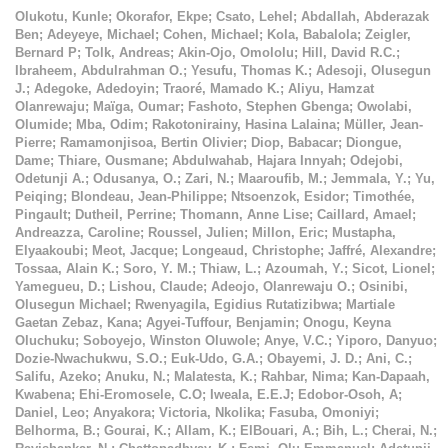
Olukotu, Kunle
;
Okorafor, Ekpe
;
Csato, Lehel
;
Abdallah, Abderazak
Ben
;
Adeyeye, Michael
;
Cohen, Michael
;
Kola, Babalola
;
Zeigler,
Bernard P
;
Tolk, Andreas
;
Akin-Ojo, Omololu
;
Hill, David R.C.
;
Ibraheem, Abdulrahman O.
;
Yesufu, Thomas K.
;
Adesoji, Olusegun
J.
;
Adegoke, Adedoyin
;
Traoré, Mamado K.
;
Aliyu, Hamzat
Olanrewaju
;
Maïga, Oumar
;
Fashoto, Stephen Gbenga
;
Owolabi,
Olumide
;
Mba, Odim
;
Rakotonirainy, Hasina Lalaina
;
Müller, Jean-
Pierre
;
Ramamonjisoa, Bertin Olivier
;
Diop, Babacar
;
Diongue,
Dame
;
Thiare, Ousmane
;
Abdulwahab, Hajara Innyah
;
Odejobi,
Odetunji A.
;
Odusanya, O.
;
Zari, N.
;
Maaroufib, M.
;
Jemmala, Y.
;
Yu,
Peiqing
;
Blondeau, Jean-Philippe
;
Ntsoenzok, Esidor
;
Timothée,
Pingault
;
Dutheil, Perrine
;
Thomann, Anne Lise
;
Caillard, Amael
;
Andreazza, Caroline
;
Roussel, Julien
;
Millon, Eric
;
Mustapha,
Elyaakoubi
;
Meot, Jacque
;
Longeaud, Christophe
;
Jaffré, Alexandre
;
Tossaa, Alain K.
;
Soro, Y. M.
;
Thiaw, L.
;
Azoumah, Y.
;
Sicot, Lionel
;
Yamegueu, D.
;
Lishou, Claude
;
Adeojo, Olanrewaju O.
;
Osinibi,
Olusegun Michael
;
Rwenyagila, Egidius Rutatizibwa
;
Martiale
Gaetan Zebaz, Kana
;
Agyei-Tuffour, Benjamin
;
Onogu, Keyna
Oluchuku
;
Soboyejo, Winston Oluwole
;
Anye, V.C.
;
Yiporo, Danyuo
;
Dozie-Nwachukwu, S.O.
;
Euk-Udo, G.A.
;
Obayemi, J. D.
;
Ani, C.
;
Salifu, Azeko
;
Anuku, N.
;
Malatesta, K.
;
Rahbar, Nima
;
Kan-Dapaah,
Kwabena
;
Ehi-Eromosele, C.O
;
Iweala, E.E.J
;
Edobor-Osoh, A
;
Daniel, Leo
;
Anyakora
;
Victoria, Nkolika
;
Fasuba, Omoniyi
;
Belhorma, B.
;
Gourai, K.
;
Allam, K.
;
ElBouari, A.
;
Bih, L.
;
Cherai, N.
;