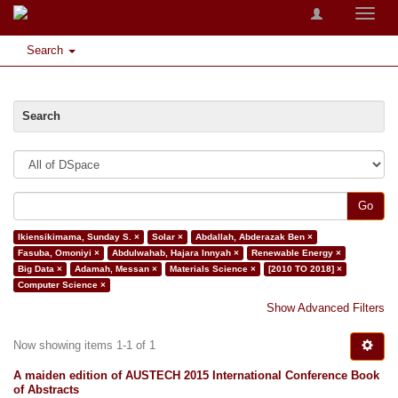
Toggle
naviga
Search
Search
Go
Ikiensikimama, Sunday S. ×
Solar ×
Abdallah, Abderazak Ben ×
Fasuba, Omoniyi ×
Abdulwahab, Hajara Innyah ×
Renewable Energy ×
Big Data ×
Adamah, Messan ×
Materials Science ×
[2010 TO 2018] ×
Computer Science ×
Show Advanced Filters
Now showing items 1-1 of 1
A maiden edition of AUSTECH 2015 International Conference Book
of Abstracts