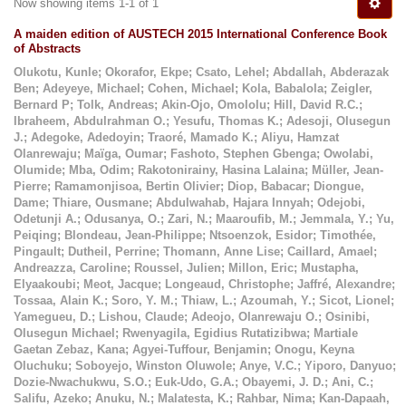
Now showing items 1-1 of 1
A maiden edition of AUSTECH 2015 International Conference Book
of Abstracts
Olukotu, Kunle
;
Okorafor, Ekpe
;
Csato, Lehel
;
Abdallah, Abderazak
Ben
;
Adeyeye, Michael
;
Cohen, Michael
;
Kola, Babalola
;
Zeigler,
Bernard P
;
Tolk, Andreas
;
Akin-Ojo, Omololu
;
Hill, David R.C.
;
Ibraheem, Abdulrahman O.
;
Yesufu, Thomas K.
;
Adesoji, Olusegun
J.
;
Adegoke, Adedoyin
;
Traoré, Mamado K.
;
Aliyu, Hamzat
Olanrewaju
;
Maïga, Oumar
;
Fashoto, Stephen Gbenga
;
Owolabi,
Olumide
;
Mba, Odim
;
Rakotonirainy, Hasina Lalaina
;
Müller, Jean-
Pierre
;
Ramamonjisoa, Bertin Olivier
;
Diop, Babacar
;
Diongue,
Dame
;
Thiare, Ousmane
;
Abdulwahab, Hajara Innyah
;
Odejobi,
Odetunji A.
;
Odusanya, O.
;
Zari, N.
;
Maaroufib, M.
;
Jemmala, Y.
;
Yu,
Peiqing
;
Blondeau, Jean-Philippe
;
Ntsoenzok, Esidor
;
Timothée,
Pingault
;
Dutheil, Perrine
;
Thomann, Anne Lise
;
Caillard, Amael
;
Andreazza, Caroline
;
Roussel, Julien
;
Millon, Eric
;
Mustapha,
Elyaakoubi
;
Meot, Jacque
;
Longeaud, Christophe
;
Jaffré, Alexandre
;
Tossaa, Alain K.
;
Soro, Y. M.
;
Thiaw, L.
;
Azoumah, Y.
;
Sicot, Lionel
;
Yamegueu, D.
;
Lishou, Claude
;
Adeojo, Olanrewaju O.
;
Osinibi,
Olusegun Michael
;
Rwenyagila, Egidius Rutatizibwa
;
Martiale
Gaetan Zebaz, Kana
;
Agyei-Tuffour, Benjamin
;
Onogu, Keyna
Oluchuku
;
Soboyejo, Winston Oluwole
;
Anye, V.C.
;
Yiporo, Danyuo
;
Dozie-Nwachukwu, S.O.
;
Euk-Udo, G.A.
;
Obayemi, J. D.
;
Ani, C.
;
Salifu, Azeko
;
Anuku, N.
;
Malatesta, K.
;
Rahbar, Nima
;
Kan-Dapaah,