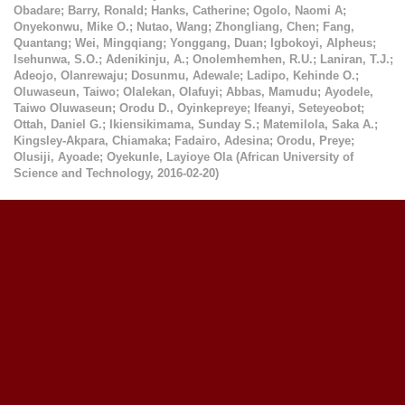
Obadare
;
Barry, Ronald
;
Hanks, Catherine
;
Ogolo, Naomi A
;
Onyekonwu, Mike O.
;
Nutao, Wang
;
Zhongliang, Chen
;
Fang,
Quantang
;
Wei, Mingqiang
;
Yonggang, Duan
;
Igbokoyi, Alpheus
;
Isehunwa, S.O.
;
Adenikinju, A.
;
Onolemhemhen, R.U.
;
Laniran, T.J.
;
Adeojo, Olanrewaju
;
Dosunmu, Adewale
;
Ladipo, Kehinde O.
;
Oluwaseun, Taiwo
;
Olalekan, Olafuyi
;
Abbas, Mamudu
;
Ayodele,
Taiwo Oluwaseun
;
Orodu D., Oyinkepreye
;
Ifeanyi, Seteyeobot
;
Ottah, Daniel G.
;
Ikiensikimama, Sunday S.
;
Matemilola, Saka A.
;
Kingsley-Akpara, Chiamaka
;
Fadairo, Adesina
;
Orodu, Preye
;
Olusiji, Ayoade
;
Oyekunle, Layioye Ola
(
African University of
Science and Technology
,
2016-02-20
)