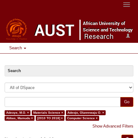
Toggle
naviga
Search
Search
Go
Adeoye, M.O. ×
Materials Science ×
Adeojo, Olanrewaju O. ×
Abbas, Mamudu ×
[2010 TO 2018] ×
Computer Science ×
Show Advanced Filters