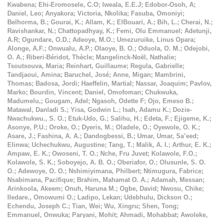
Kwabena
;
Ehi-Eromosele, C.O
;
Iweala, E.E.J
;
Edobor-Osoh, A
;
Daniel, Leo
;
Anyakora
;
Victoria, Nkolika
;
Fasuba, Omoniyi
;
Belhorma, B.
;
Gourai, K.
;
Allam, K.
;
ElBouari, A.
;
Bih, L.
;
Cherai, N.
;
Ravishankar, N.
;
Chattopadhyay, K.
;
Femi, Olu Emmanuel
;
Adetunji,
A.R
;
Ogundare, O.D.
;
Adeoye, M.O.
;
Umezuruike, Linus Opara
;
Alonge, A.F.
;
Onwualu, A.P.
;
Olaoye, B. O.
;
Oduola, O. M.
;
Odejobi,
O. A.
;
Riberi-Béridot, Thècle
;
Mangelinck-Noël, Nathalie
;
Tsoutsouva, Maria
;
Reinhart, Guillaume
;
Regula, Gabrielle
;
Tandjaoui, Amina
;
Baruchel, José
;
Anne, Migan
;
Mambrini,
Thomas
;
Badosa, Jordi
;
Haeffelin, Martial
;
Nassar, Joaquim
;
Pavlov,
Marko
;
Bourdin, Vincent
;
Daniel, Omofoman
;
Chukwuka,
Madumelu,
;
Gougam, Adel
;
Ngasoh, Odette F
;
Ojo, Emeso B.
;
Matawal, Danladi S.
;
Yisa, Godwin L.
;
Isah, Adamu K.
;
Dozie-
Nwachukwu., S. O.
;
Etuk-Udo, G.
;
Salihu, H.
;
Edeta, F.
;
Ejigeme, K.
;
Asonye, P.U.
;
Oroke, O.
;
Dyeris, M.
;
Oladele, O.
;
Oyewole, O. K.
;
Asare, J.
;
Fashina, A. A.
;
Dandogbessi, B.
;
Umar, Umar, Sa’eed
;
Elinwa
;
Uchechukwu, Augustine
;
Tang, T.
;
Malik, A. I.
;
Arthur, E. K.
;
Ampaw, E. K.
;
Owoseni, T. O.
;
Nche, Fru Juvet
;
Kolawole, F.O.
;
Kolawole, S. K.
;
Soboyejo, A. B. O.
;
Oberiafor, O.
;
Olusunle, S. O.
O.
;
Adewoye, O. O.
;
Nshimiyimana, Philbert
;
Ntimugura, Fabrice
;
Nsabimana, Pacifique
;
Brahim, Mahamat O. A.
;
Adamah, Messan
;
Arinkoola, Akeem
;
Onuh, Haruna M.
;
Ogbe, David
;
Nwosu, Chike
;
Iledare., Omowumi O.
;
Ladipo, Lekan
;
Udebhulu, Dickson O.
;
Echendu, Joseph C.
;
Tian, Wei
;
Wu, Xingru
;
Shen, Tong
;
Emmanuel, Onwuka
;
Paryani, Mohit
;
Ahmadi, Mohabbat
;
Awoleke,