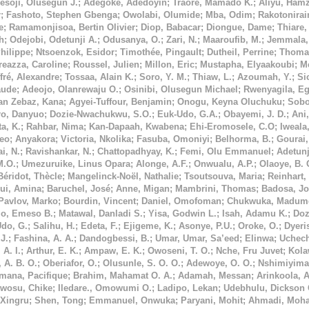
esoji, Olusegun J.
;
Adegoke, Adedoyin
;
Traoré, Mamado K.
;
Aliyu, Hamz
r
;
Fashoto, Stephen Gbenga
;
Owolabi, Olumide
;
Mba, Odim
;
Rakotonirai
e
;
Ramamonjisoa, Bertin Olivier
;
Diop, Babacar
;
Diongue, Dame
;
Thiare
h
;
Odejobi, Odetunji A.
;
Odusanya, O.
;
Zari, N.
;
Maaroufib, M.
;
Jemmala,
hilippe
;
Ntsoenzok, Esidor
;
Timothée, Pingault
;
Dutheil, Perrine
;
Thoma
eazza, Caroline
;
Roussel, Julien
;
Millon, Eric
;
Mustapha, Elyaakoubi
;
M
ffré, Alexandre
;
Tossaa, Alain K.
;
Soro, Y. M.
;
Thiaw, L.
;
Azoumah, Y.
;
Si
aude
;
Adeojo, Olanrewaju O.
;
Osinibi, Olusegun Michael
;
Rwenyagila, Eg
tan Zebaz, Kana
;
Agyei-Tuffour, Benjamin
;
Onogu, Keyna Oluchuku
;
Sobo
ro, Danyuo
;
Dozie-Nwachukwu, S.O.
;
Euk-Udo, G.A.
;
Obayemi, J. D.
;
Ani,
a, K.
;
Rahbar, Nima
;
Kan-Dapaah, Kwabena
;
Ehi-Eromosele, C.O
;
Iweala
Leo
;
Anyakora
;
Victoria, Nkolika
;
Fasuba, Omoniyi
;
Belhorma, B.
;
Gourai,
i, N.
;
Ravishankar, N.
;
Chattopadhyay, K.
;
Femi, Olu Emmanuel
;
Adetunj
M.O.
;
Umezuruike, Linus Opara
;
Alonge, A.F.
;
Onwualu, A.P.
;
Olaoye, B. 
Béridot, Thècle
;
Mangelinck-Noël, Nathalie
;
Tsoutsouva, Maria
;
Reinhart,
ui, Amina
;
Baruchel, José
;
Anne, Migan
;
Mambrini, Thomas
;
Badosa, Jo
Pavlov, Marko
;
Bourdin, Vincent
;
Daniel, Omofoman
;
Chukwuka, Madume
jo, Emeso B.
;
Matawal, Danladi S.
;
Yisa, Godwin L.
;
Isah, Adamu K.
;
Doz
Udo, G.
;
Salihu, H.
;
Edeta, F.
;
Ejigeme, K.
;
Asonye, P.U.
;
Oroke, O.
;
Dyeri
J.
;
Fashina, A. A.
;
Dandogbessi, B.
;
Umar, Umar, Sa’eed
;
Elinwa
;
Uchec
 A. I.
;
Arthur, E. K.
;
Ampaw, E. K.
;
Owoseni, T. O.
;
Nche, Fru Juvet
;
Kola
 A. B. O.
;
Oberiafor, O.
;
Olusunle, S. O. O.
;
Adewoye, O. O.
;
Nshimiyiman
mana, Pacifique
;
Brahim, Mahamat O. A.
;
Adamah, Messan
;
Arinkoola, 
wosu, Chike
;
Iledare., Omowumi O.
;
Ladipo, Lekan
;
Udebhulu, Dickson 
Xingru
;
Shen, Tong
;
Emmanuel, Onwuka
;
Paryani, Mohit
;
Ahmadi, Moha