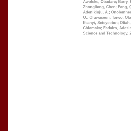
Awoleke, Obadare
;
Barry,
Zhongliang, Chen
;
Fang, 
Adenikinju, A.
;
Onolemhem
O.
;
Oluwaseun, Taiwo
;
Ola
Ifeanyi, Seteyeobot
;
Ottah,
Chiamaka
;
Fadairo, Adesi
Science and Technology
,