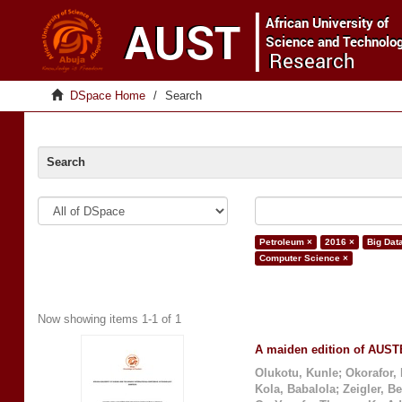
DSpace Home
Search
Search
Petroleum ×
2016 ×
Big Dat
Computer Science ×
Now showing items 1-1 of 1
A maiden edition of AUSTE
Olukotu, Kunle
;
Okorafor,
Kola, Babalola
;
Zeigler, B