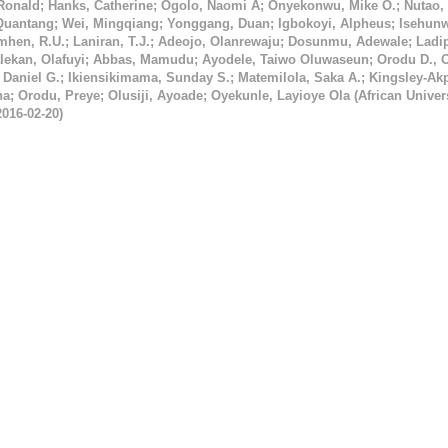
 Ronald
;
Hanks, Catherine
;
Ogolo, Naomi A
;
Onyekonwu, Mike O.
;
Nutao,
Quantang
;
Wei, Mingqiang
;
Yonggang, Duan
;
Igbokoyi, Alpheus
;
Isehunw
hen, R.U.
;
Laniran, T.J.
;
Adeojo, Olanrewaju
;
Dosunmu, Adewale
;
Ladi
lekan, Olafuyi
;
Abbas, Mamudu
;
Ayodele, Taiwo Oluwaseun
;
Orodu D., 
 Daniel G.
;
Ikiensikimama, Sunday S.
;
Matemilola, Saka A.
;
Kingsley-Akp
na
;
Orodu, Preye
;
Olusiji, Ayoade
;
Oyekunle, Layioye Ola
(
African Univers
2016-02-20
)