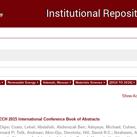
a ×
Renewable Energy ×
Adamah, Messan ×
Materials Science ×
[2010 TO 2018] ×
Show Ad
CH 2015 International Conference Book of Abstracts
 Ekpe
;
Csato, Lehel
;
Abdallah, Abderazak Ben
;
Adeyeye, Michael
;
Cohen,
ernard P
;
Tolk, Andreas
;
Akin-Ojo, Omololu
;
Hill, David R.C.
;
Ibraheem, 