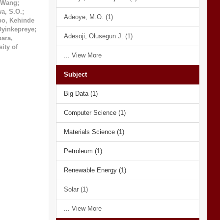
 Wang
;
a, S.O.
;
Adeoye, M.O. (1)
po, Kehinde
Oyinkepreye
;
Adesoji, Olusegun J. (1)
ara,
ity of
... View More
Subject
Big Data (1)
Computer Science (1)
Materials Science (1)
Petroleum (1)
Renewable Energy (1)
Solar (1)
... View More