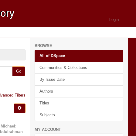
Login
BROWSE
All of DSpace
Communities & Collections
Go
By Issue Date
Authors
vanced Filters
Titles
Subjects
 Michael
;
MY ACCOUNT
Abdulrahman