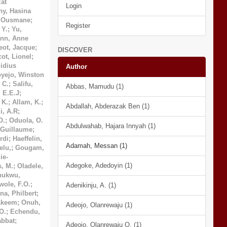
at
Login
ny, Hasina
, Ousmane
;
Register
 Y.
;
Yu,
nn, Anne
eot, Jacque
;
DISCOVER
cot, Lionel
;
idius
Author
yejo, Winston
 C.
;
Salifu,
Abbas, Mamudu (1)
, E.E.J
;
 K.
;
Allam, K.
;
Abdallah, Abderazak Ben (1)
i, A.R
;
O.
;
Oduola, O.
Abdulwahab, Hajara Innyah (1)
 Guillaume
;
rdi
;
Haeffelin,
Adamah, Messan (1)
lu,
;
Gougam,
ie-
Adegoke, Adedoyin (1)
s, M.
;
Oladele,
hukwu,
wole, F.O.
;
Adenikinju, A. (1)
a, Philbert
;
Akeem
;
Onuh,
Adeojo, Olanrewaju (1)
O.
;
Echendu,
bbat
;
Adeojo, Olanrewaju O. (1)