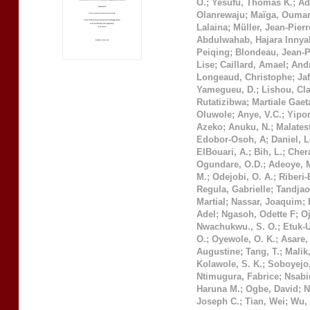
O.
;
Yesufu, Thomas K.
;
Ad
Olanrewaju
;
Maïga, Ouma
Lalaina
;
Müller, Jean-Pierr
Abdulwahab, Hajara Innya
Peiqing
;
Blondeau, Jean-P
Lise
;
Caillard, Amael
;
Andr
Longeaud, Christophe
;
Ja
Yamegueu, D.
;
Lishou, Cl
Rutatizibwa
;
Martiale Gae
Oluwole
;
Anye, V.C.
;
Yipo
Azeko
;
Anuku, N.
;
Malatest
Edobor-Osoh, A
;
Daniel, 
ElBouari, A.
;
Bih, L.
;
Chera
Ogundare, O.D.
;
Adeoye, 
M.
;
Odejobi, O. A.
;
Riberi-
Regula, Gabrielle
;
Tandjao
Martial
;
Nassar, Joaquim
;
Adel
;
Ngasoh, Odette F
;
O
Nwachukwu., S. O.
;
Etuk-
O.
;
Oyewole, O. K.
;
Asare, 
Augustine
;
Tang, T.
;
Malik,
Kolawole, S. K.
;
Soboyejo,
Ntimugura, Fabrice
;
Nsabi
Haruna M.
;
Ogbe, David
;
N
Joseph C.
;
Tian, Wei
;
Wu, 