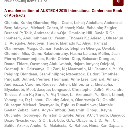
Now showing items 1-1 of 1
A maiden edition of AUSTECH 2015 International Conference Book
of Abstracts
Olukotu, Kunle
;
Okorafor, Ekpe
;
Csato, Lehel
;
Abdallah, Abderazak
Ben
;
Adeyeye, Michael
;
Cohen, Michael
;
Kola, Babalola
;
Zeigler,
Bernard P
;
Tolk, Andreas
;
Akin-Ojo, Omololu
;
Hill, David R.C.
;
Ibraheem, Abdulrahman O.
;
Yesufu, Thomas K.
;
Adesoji, Olusegun
J.
;
Adegoke, Adedoyin
;
Traoré, Mamado K.
;
Aliyu, Hamzat
Olanrewaju
;
Maïga, Oumar
;
Fashoto, Stephen Gbenga
;
Owolabi,
Olumide
;
Mba, Odim
;
Rakotonirainy, Hasina Lalaina
;
Müller, Jean-
Pierre
;
Ramamonjisoa, Bertin Olivier
;
Diop, Babacar
;
Diongue,
Dame
;
Thiare, Ousmane
;
Abdulwahab, Hajara Innyah
;
Odejobi,
Odetunji A.
;
Odusanya, O.
;
Zari, N.
;
Maaroufib, M.
;
Jemmala, Y.
;
Yu,
Peiqing
;
Blondeau, Jean-Philippe
;
Ntsoenzok, Esidor
;
Timothée,
Pingault
;
Dutheil, Perrine
;
Thomann, Anne Lise
;
Caillard, Amael
;
Andreazza, Caroline
;
Roussel, Julien
;
Millon, Eric
;
Mustapha,
Elyaakoubi
;
Meot, Jacque
;
Longeaud, Christophe
;
Jaffré, Alexandre
;
Tossaa, Alain K.
;
Soro, Y. M.
;
Thiaw, L.
;
Azoumah, Y.
;
Sicot, Lionel
;
Yamegueu, D.
;
Lishou, Claude
;
Adeojo, Olanrewaju O.
;
Osinibi,
Olusegun Michael
;
Rwenyagila, Egidius Rutatizibwa
;
Martiale
Gaetan Zebaz, Kana
;
Agyei-Tuffour, Benjamin
;
Onogu, Keyna
Oluchuku
;
Soboyejo, Winston Oluwole
;
Anye, V.C.
;
Yiporo, Danyuo
;
Dozie-Nwachukwu, S.O.
;
Euk-Udo, G.A.
;
Obayemi, J. D.
;
Ani, C.
;
Salifu, Azeko
;
Anuku, N.
;
Malatesta, K.
;
Rahbar, Nima
;
Kan-Dapaah,