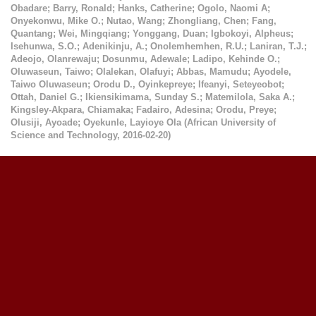
Obadare
;
Barry, Ronald
;
Hanks, Catherine
;
Ogolo, Naomi A
;
Onyekonwu, Mike O.
;
Nutao, Wang
;
Zhongliang, Chen
;
Fang,
Quantang
;
Wei, Mingqiang
;
Yonggang, Duan
;
Igbokoyi, Alpheus
;
Isehunwa, S.O.
;
Adenikinju, A.
;
Onolemhemhen, R.U.
;
Laniran, T.J.
;
Adeojo, Olanrewaju
;
Dosunmu, Adewale
;
Ladipo, Kehinde O.
;
Oluwaseun, Taiwo
;
Olalekan, Olafuyi
;
Abbas, Mamudu
;
Ayodele,
Taiwo Oluwaseun
;
Orodu D., Oyinkepreye
;
Ifeanyi, Seteyeobot
;
Ottah, Daniel G.
;
Ikiensikimama, Sunday S.
;
Matemilola, Saka A.
;
Kingsley-Akpara, Chiamaka
;
Fadairo, Adesina
;
Orodu, Preye
;
Olusiji, Ayoade
;
Oyekunle, Layioye Ola
(
African University of
Science and Technology
,
2016-02-20
)