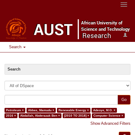
Toggle
naviga
Search
Search
Go
Petroleum ×
Abbas, Mamudu ×
Renewable Energy ×
Adeoye, M.O. ×
2016 ×
Abdallah, Abderazak Ben ×
[2010 TO 2018] ×
Computer Science ×
Show Advanced Filters