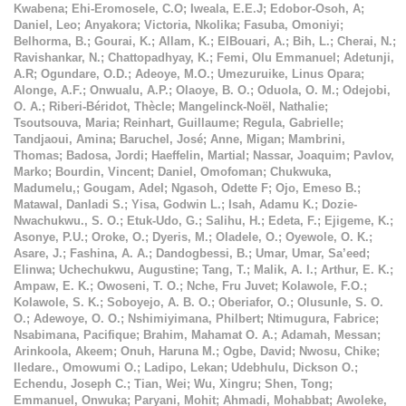
Kwabena
;
Ehi-Eromosele, C.O
;
Iweala, E.E.J
;
Edobor-Osoh, A
;
Daniel, Leo
;
Anyakora
;
Victoria, Nkolika
;
Fasuba, Omoniyi
;
Belhorma, B.
;
Gourai, K.
;
Allam, K.
;
ElBouari, A.
;
Bih, L.
;
Cherai, N.
;
Ravishankar, N.
;
Chattopadhyay, K.
;
Femi, Olu Emmanuel
;
Adetunji,
A.R
;
Ogundare, O.D.
;
Adeoye, M.O.
;
Umezuruike, Linus Opara
;
Alonge, A.F.
;
Onwualu, A.P.
;
Olaoye, B. O.
;
Oduola, O. M.
;
Odejobi,
O. A.
;
Riberi-Béridot, Thècle
;
Mangelinck-Noël, Nathalie
;
Tsoutsouva, Maria
;
Reinhart, Guillaume
;
Regula, Gabrielle
;
Tandjaoui, Amina
;
Baruchel, José
;
Anne, Migan
;
Mambrini,
Thomas
;
Badosa, Jordi
;
Haeffelin, Martial
;
Nassar, Joaquim
;
Pavlov,
Marko
;
Bourdin, Vincent
;
Daniel, Omofoman
;
Chukwuka,
Madumelu,
;
Gougam, Adel
;
Ngasoh, Odette F
;
Ojo, Emeso B.
;
Matawal, Danladi S.
;
Yisa, Godwin L.
;
Isah, Adamu K.
;
Dozie-
Nwachukwu., S. O.
;
Etuk-Udo, G.
;
Salihu, H.
;
Edeta, F.
;
Ejigeme, K.
;
Asonye, P.U.
;
Oroke, O.
;
Dyeris, M.
;
Oladele, O.
;
Oyewole, O. K.
;
Asare, J.
;
Fashina, A. A.
;
Dandogbessi, B.
;
Umar, Umar, Sa’eed
;
Elinwa
;
Uchechukwu, Augustine
;
Tang, T.
;
Malik, A. I.
;
Arthur, E. K.
;
Ampaw, E. K.
;
Owoseni, T. O.
;
Nche, Fru Juvet
;
Kolawole, F.O.
;
Kolawole, S. K.
;
Soboyejo, A. B. O.
;
Oberiafor, O.
;
Olusunle, S. O.
O.
;
Adewoye, O. O.
;
Nshimiyimana, Philbert
;
Ntimugura, Fabrice
;
Nsabimana, Pacifique
;
Brahim, Mahamat O. A.
;
Adamah, Messan
;
Arinkoola, Akeem
;
Onuh, Haruna M.
;
Ogbe, David
;
Nwosu, Chike
;
Iledare., Omowumi O.
;
Ladipo, Lekan
;
Udebhulu, Dickson O.
;
Echendu, Joseph C.
;
Tian, Wei
;
Wu, Xingru
;
Shen, Tong
;
Emmanuel, Onwuka
;
Paryani, Mohit
;
Ahmadi, Mohabbat
;
Awoleke,