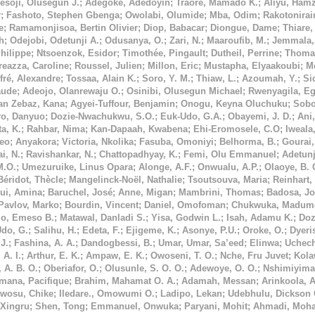
esoji, Olusegun J.
;
Adegoke, Adedoyin
;
Traoré, Mamado K.
;
Aliyu, Hamz
r
;
Fashoto, Stephen Gbenga
;
Owolabi, Olumide
;
Mba, Odim
;
Rakotonirai
e
;
Ramamonjisoa, Bertin Olivier
;
Diop, Babacar
;
Diongue, Dame
;
Thiare
h
;
Odejobi, Odetunji A.
;
Odusanya, O.
;
Zari, N.
;
Maaroufib, M.
;
Jemmala,
hilippe
;
Ntsoenzok, Esidor
;
Timothée, Pingault
;
Dutheil, Perrine
;
Thoma
eazza, Caroline
;
Roussel, Julien
;
Millon, Eric
;
Mustapha, Elyaakoubi
;
M
ffré, Alexandre
;
Tossaa, Alain K.
;
Soro, Y. M.
;
Thiaw, L.
;
Azoumah, Y.
;
Si
aude
;
Adeojo, Olanrewaju O.
;
Osinibi, Olusegun Michael
;
Rwenyagila, Eg
tan Zebaz, Kana
;
Agyei-Tuffour, Benjamin
;
Onogu, Keyna Oluchuku
;
Sobo
ro, Danyuo
;
Dozie-Nwachukwu, S.O.
;
Euk-Udo, G.A.
;
Obayemi, J. D.
;
Ani,
a, K.
;
Rahbar, Nima
;
Kan-Dapaah, Kwabena
;
Ehi-Eromosele, C.O
;
Iweala
Leo
;
Anyakora
;
Victoria, Nkolika
;
Fasuba, Omoniyi
;
Belhorma, B.
;
Gourai,
i, N.
;
Ravishankar, N.
;
Chattopadhyay, K.
;
Femi, Olu Emmanuel
;
Adetunj
M.O.
;
Umezuruike, Linus Opara
;
Alonge, A.F.
;
Onwualu, A.P.
;
Olaoye, B. 
Béridot, Thècle
;
Mangelinck-Noël, Nathalie
;
Tsoutsouva, Maria
;
Reinhart,
ui, Amina
;
Baruchel, José
;
Anne, Migan
;
Mambrini, Thomas
;
Badosa, Jo
Pavlov, Marko
;
Bourdin, Vincent
;
Daniel, Omofoman
;
Chukwuka, Madume
jo, Emeso B.
;
Matawal, Danladi S.
;
Yisa, Godwin L.
;
Isah, Adamu K.
;
Doz
Udo, G.
;
Salihu, H.
;
Edeta, F.
;
Ejigeme, K.
;
Asonye, P.U.
;
Oroke, O.
;
Dyeri
J.
;
Fashina, A. A.
;
Dandogbessi, B.
;
Umar, Umar, Sa’eed
;
Elinwa
;
Uchec
 A. I.
;
Arthur, E. K.
;
Ampaw, E. K.
;
Owoseni, T. O.
;
Nche, Fru Juvet
;
Kola
 A. B. O.
;
Oberiafor, O.
;
Olusunle, S. O. O.
;
Adewoye, O. O.
;
Nshimiyiman
mana, Pacifique
;
Brahim, Mahamat O. A.
;
Adamah, Messan
;
Arinkoola, 
wosu, Chike
;
Iledare., Omowumi O.
;
Ladipo, Lekan
;
Udebhulu, Dickson 
Xingru
;
Shen, Tong
;
Emmanuel, Onwuka
;
Paryani, Mohit
;
Ahmadi, Moha