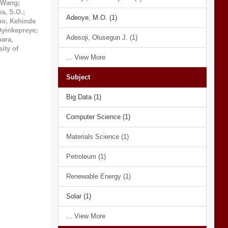
 Wang
;
a, S.O.
;
Adeoye, M.O. (1)
po, Kehinde
Oyinkepreye
;
Adesoji, Olusegun J. (1)
ara,
ity of
... View More
Subject
Big Data (1)
Computer Science (1)
Materials Science (1)
Petroleum (1)
Renewable Energy (1)
Solar (1)
... View More