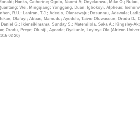
 Ronald
;
Hanks, Catherine
;
Ogolo, Naomi A
;
Onyekonwu, Mike O.
;
Nutao,
Quantang
;
Wei, Mingqiang
;
Yonggang, Duan
;
Igbokoyi, Alpheus
;
Isehunw
hen, R.U.
;
Laniran, T.J.
;
Adeojo, Olanrewaju
;
Dosunmu, Adewale
;
Ladi
lekan, Olafuyi
;
Abbas, Mamudu
;
Ayodele, Taiwo Oluwaseun
;
Orodu D., 
 Daniel G.
;
Ikiensikimama, Sunday S.
;
Matemilola, Saka A.
;
Kingsley-Akp
na
;
Orodu, Preye
;
Olusiji, Ayoade
;
Oyekunle, Layioye Ola
(
African Univers
2016-02-20
)