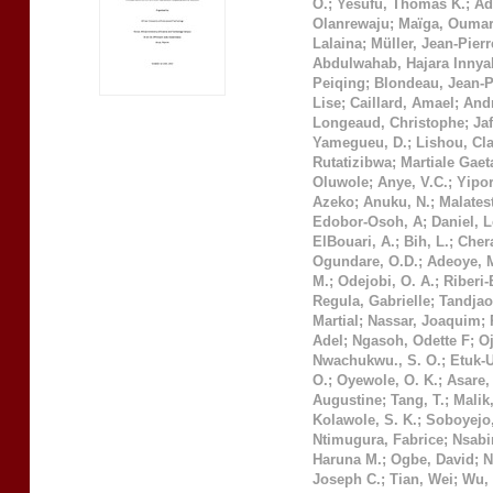
O.
;
Yesufu, Thomas K.
;
Ad
Olanrewaju
;
Maïga, Ouma
Lalaina
;
Müller, Jean-Pierr
Abdulwahab, Hajara Innya
Peiqing
;
Blondeau, Jean-P
Lise
;
Caillard, Amael
;
Andr
Longeaud, Christophe
;
Ja
Yamegueu, D.
;
Lishou, Cl
Rutatizibwa
;
Martiale Gae
Oluwole
;
Anye, V.C.
;
Yipo
Azeko
;
Anuku, N.
;
Malatest
Edobor-Osoh, A
;
Daniel, 
ElBouari, A.
;
Bih, L.
;
Chera
Ogundare, O.D.
;
Adeoye, 
M.
;
Odejobi, O. A.
;
Riberi-
Regula, Gabrielle
;
Tandjao
Martial
;
Nassar, Joaquim
;
Adel
;
Ngasoh, Odette F
;
O
Nwachukwu., S. O.
;
Etuk-
O.
;
Oyewole, O. K.
;
Asare, 
Augustine
;
Tang, T.
;
Malik,
Kolawole, S. K.
;
Soboyejo,
Ntimugura, Fabrice
;
Nsabi
Haruna M.
;
Ogbe, David
;
N
Joseph C.
;
Tian, Wei
;
Wu, 