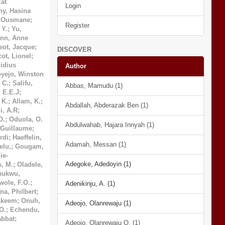
at
Login
ny, Hasina
, Ousmane
;
Register
 Y.
;
Yu,
nn, Anne
eot, Jacque
;
DISCOVER
cot, Lionel
;
idius
Author
yejo, Winston
 C.
;
Salifu,
Abbas, Mamudu (1)
, E.E.J
;
 K.
;
Allam, K.
;
Abdallah, Abderazak Ben (1)
i, A.R
;
O.
;
Oduola, O.
Abdulwahab, Hajara Innyah (1)
 Guillaume
;
rdi
;
Haeffelin,
Adamah, Messan (1)
lu,
;
Gougam,
ie-
Adegoke, Adedoyin (1)
s, M.
;
Oladele,
hukwu,
wole, F.O.
;
Adenikinju, A. (1)
a, Philbert
;
Akeem
;
Onuh,
Adeojo, Olanrewaju (1)
O.
;
Echendu,
bbat
;
Adeojo, Olanrewaju O. (1)