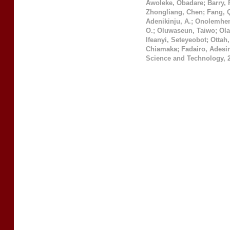
Awoleke, Obadare
;
Barry,
Zhongliang, Chen
;
Fang, 
Adenikinju, A.
;
Onolemhem
O.
;
Oluwaseun, Taiwo
;
Ola
Ifeanyi, Seteyeobot
;
Ottah,
Chiamaka
;
Fadairo, Adesi
Science and Technology
,