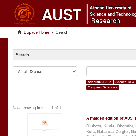
DSpace Home
Search
Search
Adenikinju, A. ×
Adeoye, M.O.
Computer Science ×
Now showing items 1-1 of 1
A maiden edition of AUSTE
Olukotu, Kunle
;
Okorafor,
Kola, Babalola
;
Zeigler, B