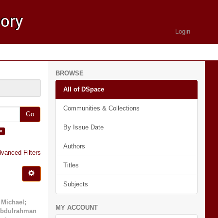
Login
BROWSE
All of DSpace
Communities & Collections
Go
By Issue Date
×
Authors
vanced Filters
Titles
Subjects
 Michael
;
MY ACCOUNT
Abdulrahman