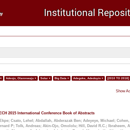
 ×
Adeojo, Olanrewaju ×
Solar ×
Big Data ×
Adegoke, Adedoyin ×
[2010 TO 2018] 
Show Ad
CH 2015 International Conference Book of Abstracts
 Ekpe
;
Csato, Lehel
;
Abdallah, Abderazak Ben
;
Adeyeye, Michael
;
Cohen,
ernard P
;
Tolk, Andreas
;
Akin-Ojo, Omololu
;
Hill, David R.C.
;
Ibraheem, 