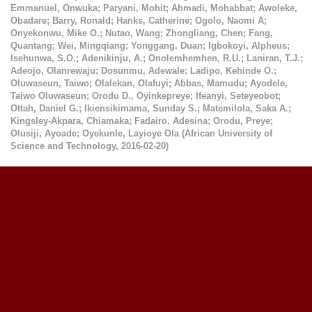
Emmanuel, Onwuka
;
Paryani, Mohit
;
Ahmadi, Mohabbat
;
Awoleke,
Obadare
;
Barry, Ronald
;
Hanks, Catherine
;
Ogolo, Naomi A
;
Onyekonwu, Mike O.
;
Nutao, Wang
;
Zhongliang, Chen
;
Fang,
Quantang
;
Wei, Mingqiang
;
Yonggang, Duan
;
Igbokoyi, Alpheus
;
Isehunwa, S.O.
;
Adenikinju, A.
;
Onolemhemhen, R.U.
;
Laniran, T.J.
;
Adeojo, Olanrewaju
;
Dosunmu, Adewale
;
Ladipo, Kehinde O.
;
Oluwaseun, Taiwo
;
Olalekan, Olafuyi
;
Abbas, Mamudu
;
Ayodele,
Taiwo Oluwaseun
;
Orodu D., Oyinkepreye
;
Ifeanyi, Seteyeobot
;
Ottah, Daniel G.
;
Ikiensikimama, Sunday S.
;
Matemilola, Saka A.
;
Kingsley-Akpara, Chiamaka
;
Fadairo, Adesina
;
Orodu, Preye
;
Olusiji, Ayoade
;
Oyekunle, Layioye Ola
(
African University of
Science and Technology
,
2016-02-20
)