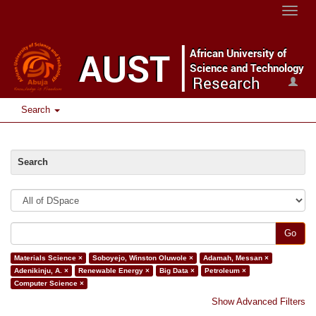
Toggle
naviga
Search
Search
Go
Materials Science ×
Soboyejo, Winston Oluwole ×
Adamah, Messan ×
Adenikinju, A. ×
Renewable Energy ×
Big Data ×
Petroleum ×
Computer Science ×
Show Advanced Filters