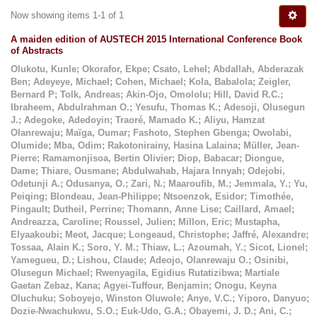
Now showing items 1-1 of 1
A maiden edition of AUSTECH 2015 International Conference Book
of Abstracts
Olukotu, Kunle
;
Okorafor, Ekpe
;
Csato, Lehel
;
Abdallah, Abderazak
Ben
;
Adeyeye, Michael
;
Cohen, Michael
;
Kola, Babalola
;
Zeigler,
Bernard P
;
Tolk, Andreas
;
Akin-Ojo, Omololu
;
Hill, David R.C.
;
Ibraheem, Abdulrahman O.
;
Yesufu, Thomas K.
;
Adesoji, Olusegun
J.
;
Adegoke, Adedoyin
;
Traoré, Mamado K.
;
Aliyu, Hamzat
Olanrewaju
;
Maïga, Oumar
;
Fashoto, Stephen Gbenga
;
Owolabi,
Olumide
;
Mba, Odim
;
Rakotonirainy, Hasina Lalaina
;
Müller, Jean-
Pierre
;
Ramamonjisoa, Bertin Olivier
;
Diop, Babacar
;
Diongue,
Dame
;
Thiare, Ousmane
;
Abdulwahab, Hajara Innyah
;
Odejobi,
Odetunji A.
;
Odusanya, O.
;
Zari, N.
;
Maaroufib, M.
;
Jemmala, Y.
;
Yu,
Peiqing
;
Blondeau, Jean-Philippe
;
Ntsoenzok, Esidor
;
Timothée,
Pingault
;
Dutheil, Perrine
;
Thomann, Anne Lise
;
Caillard, Amael
;
Andreazza, Caroline
;
Roussel, Julien
;
Millon, Eric
;
Mustapha,
Elyaakoubi
;
Meot, Jacque
;
Longeaud, Christophe
;
Jaffré, Alexandre
;
Tossaa, Alain K.
;
Soro, Y. M.
;
Thiaw, L.
;
Azoumah, Y.
;
Sicot, Lionel
;
Yamegueu, D.
;
Lishou, Claude
;
Adeojo, Olanrewaju O.
;
Osinibi,
Olusegun Michael
;
Rwenyagila, Egidius Rutatizibwa
;
Martiale
Gaetan Zebaz, Kana
;
Agyei-Tuffour, Benjamin
;
Onogu, Keyna
Oluchuku
;
Soboyejo, Winston Oluwole
;
Anye, V.C.
;
Yiporo, Danyuo
;
Dozie-Nwachukwu, S.O.
;
Euk-Udo, G.A.
;
Obayemi, J. D.
;
Ani, C.
;