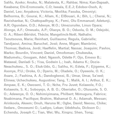
Salifu, Azeko
;
Anuku, N.
;
Malatesta, K.
;
Rahbar, Nima
;
Kan-Dapaah,
Kwabena
;
Ehi-Eromosele, C.O
;
Iweala, E.E.J
;
Edobor-Osoh, A
;
Daniel, Leo
;
Anyakora
;
Victoria, Nkolika
;
Fasuba, Omoniyi
;
Belhorma, B.
;
Gourai, K.
;
Allam, K.
;
ElBouari, A.
;
Bih, L.
;
Cherai, N.
;
Ravishankar, N.
;
Chattopadhyay, K.
;
Femi, Olu Emmanuel
;
Adetunji,
A.R
;
Ogundare, O.D.
;
Adeoye, M.O.
;
Umezuruike, Linus Opara
;
Alonge, A.F.
;
Onwualu, A.P.
;
Olaoye, B. O.
;
Oduola, O. M.
;
Odejobi,
O. A.
;
Riberi-Béridot, Thècle
;
Mangelinck-Noël, Nathalie
;
Tsoutsouva, Maria
;
Reinhart, Guillaume
;
Regula, Gabrielle
;
Tandjaoui, Amina
;
Baruchel, José
;
Anne, Migan
;
Mambrini,
Thomas
;
Badosa, Jordi
;
Haeffelin, Martial
;
Nassar, Joaquim
;
Pavlov,
Marko
;
Bourdin, Vincent
;
Daniel, Omofoman
;
Chukwuka,
Madumelu,
;
Gougam, Adel
;
Ngasoh, Odette F
;
Ojo, Emeso B.
;
Matawal, Danladi S.
;
Yisa, Godwin L.
;
Isah, Adamu K.
;
Dozie-
Nwachukwu., S. O.
;
Etuk-Udo, G.
;
Salihu, H.
;
Edeta, F.
;
Ejigeme, K.
;
Asonye, P.U.
;
Oroke, O.
;
Dyeris, M.
;
Oladele, O.
;
Oyewole, O. K.
;
Asare, J.
;
Fashina, A. A.
;
Dandogbessi, B.
;
Umar, Umar, Sa’eed
;
Elinwa
;
Uchechukwu, Augustine
;
Tang, T.
;
Malik, A. I.
;
Arthur, E. K.
;
Ampaw, E. K.
;
Owoseni, T. O.
;
Nche, Fru Juvet
;
Kolawole, F.O.
;
Kolawole, S. K.
;
Soboyejo, A. B. O.
;
Oberiafor, O.
;
Olusunle, S. O.
O.
;
Adewoye, O. O.
;
Nshimiyimana, Philbert
;
Ntimugura, Fabrice
;
Nsabimana, Pacifique
;
Brahim, Mahamat O. A.
;
Adamah, Messan
;
Arinkoola, Akeem
;
Onuh, Haruna M.
;
Ogbe, David
;
Nwosu, Chike
;
Iledare., Omowumi O.
;
Ladipo, Lekan
;
Udebhulu, Dickson O.
;
Echendu, Joseph C.
;
Tian, Wei
;
Wu, Xingru
;
Shen, Tong
;