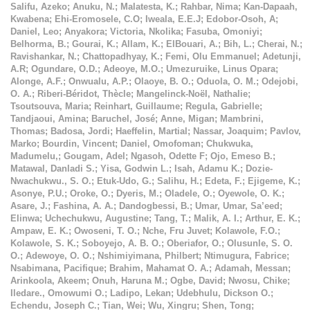
Salifu, Azeko
;
Anuku, N.
;
Malatesta, K.
;
Rahbar, Nima
;
Kan-Dapaah,
Kwabena
;
Ehi-Eromosele, C.O
;
Iweala, E.E.J
;
Edobor-Osoh, A
;
Daniel, Leo
;
Anyakora
;
Victoria, Nkolika
;
Fasuba, Omoniyi
;
Belhorma, B.
;
Gourai, K.
;
Allam, K.
;
ElBouari, A.
;
Bih, L.
;
Cherai, N.
;
Ravishankar, N.
;
Chattopadhyay, K.
;
Femi, Olu Emmanuel
;
Adetunji,
A.R
;
Ogundare, O.D.
;
Adeoye, M.O.
;
Umezuruike, Linus Opara
;
Alonge, A.F.
;
Onwualu, A.P.
;
Olaoye, B. O.
;
Oduola, O. M.
;
Odejobi,
O. A.
;
Riberi-Béridot, Thècle
;
Mangelinck-Noël, Nathalie
;
Tsoutsouva, Maria
;
Reinhart, Guillaume
;
Regula, Gabrielle
;
Tandjaoui, Amina
;
Baruchel, José
;
Anne, Migan
;
Mambrini,
Thomas
;
Badosa, Jordi
;
Haeffelin, Martial
;
Nassar, Joaquim
;
Pavlov,
Marko
;
Bourdin, Vincent
;
Daniel, Omofoman
;
Chukwuka,
Madumelu,
;
Gougam, Adel
;
Ngasoh, Odette F
;
Ojo, Emeso B.
;
Matawal, Danladi S.
;
Yisa, Godwin L.
;
Isah, Adamu K.
;
Dozie-
Nwachukwu., S. O.
;
Etuk-Udo, G.
;
Salihu, H.
;
Edeta, F.
;
Ejigeme, K.
;
Asonye, P.U.
;
Oroke, O.
;
Dyeris, M.
;
Oladele, O.
;
Oyewole, O. K.
;
Asare, J.
;
Fashina, A. A.
;
Dandogbessi, B.
;
Umar, Umar, Sa’eed
;
Elinwa
;
Uchechukwu, Augustine
;
Tang, T.
;
Malik, A. I.
;
Arthur, E. K.
;
Ampaw, E. K.
;
Owoseni, T. O.
;
Nche, Fru Juvet
;
Kolawole, F.O.
;
Kolawole, S. K.
;
Soboyejo, A. B. O.
;
Oberiafor, O.
;
Olusunle, S. O.
O.
;
Adewoye, O. O.
;
Nshimiyimana, Philbert
;
Ntimugura, Fabrice
;
Nsabimana, Pacifique
;
Brahim, Mahamat O. A.
;
Adamah, Messan
;
Arinkoola, Akeem
;
Onuh, Haruna M.
;
Ogbe, David
;
Nwosu, Chike
;
Iledare., Omowumi O.
;
Ladipo, Lekan
;
Udebhulu, Dickson O.
;
Echendu, Joseph C.
;
Tian, Wei
;
Wu, Xingru
;
Shen, Tong
;