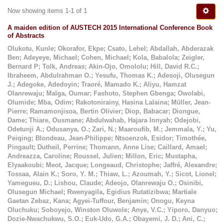
Now showing items 1-1 of 1
A maiden edition of AUSTECH 2015 International Conference Book
of Abstracts
Olukotu, Kunle
;
Okorafor, Ekpe
;
Csato, Lehel
;
Abdallah, Abderazak
Ben
;
Adeyeye, Michael
;
Cohen, Michael
;
Kola, Babalola
;
Zeigler,
Bernard P
;
Tolk, Andreas
;
Akin-Ojo, Omololu
;
Hill, David R.C.
;
Ibraheem, Abdulrahman O.
;
Yesufu, Thomas K.
;
Adesoji, Olusegun
J.
;
Adegoke, Adedoyin
;
Traoré, Mamado K.
;
Aliyu, Hamzat
Olanrewaju
;
Maïga, Oumar
;
Fashoto, Stephen Gbenga
;
Owolabi,
Olumide
;
Mba, Odim
;
Rakotonirainy, Hasina Lalaina
;
Müller, Jean-
Pierre
;
Ramamonjisoa, Bertin Olivier
;
Diop, Babacar
;
Diongue,
Dame
;
Thiare, Ousmane
;
Abdulwahab, Hajara Innyah
;
Odejobi,
Odetunji A.
;
Odusanya, O.
;
Zari, N.
;
Maaroufib, M.
;
Jemmala, Y.
;
Yu,
Peiqing
;
Blondeau, Jean-Philippe
;
Ntsoenzok, Esidor
;
Timothée,
Pingault
;
Dutheil, Perrine
;
Thomann, Anne Lise
;
Caillard, Amael
;
Andreazza, Caroline
;
Roussel, Julien
;
Millon, Eric
;
Mustapha,
Elyaakoubi
;
Meot, Jacque
;
Longeaud, Christophe
;
Jaffré, Alexandre
;
Tossaa, Alain K.
;
Soro, Y. M.
;
Thiaw, L.
;
Azoumah, Y.
;
Sicot, Lionel
;
Yamegueu, D.
;
Lishou, Claude
;
Adeojo, Olanrewaju O.
;
Osinibi,
Olusegun Michael
;
Rwenyagila, Egidius Rutatizibwa
;
Martiale
Gaetan Zebaz, Kana
;
Agyei-Tuffour, Benjamin
;
Onogu, Keyna
Oluchuku
;
Soboyejo, Winston Oluwole
;
Anye, V.C.
;
Yiporo, Danyuo
;
Dozie-Nwachukwu, S.O.
;
Euk-Udo, G.A.
;
Obayemi, J. D.
;
Ani, C.
;