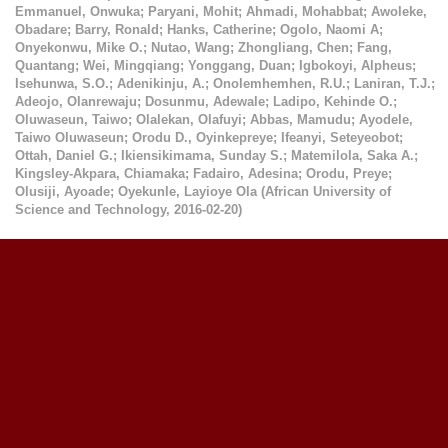
Emmanuel, Onwuka
;
Paryani, Mohit
;
Ahmadi, Mohabbat
;
Awoleke,
Obadare
;
Barry, Ronald
;
Hanks, Catherine
;
Ogolo, Naomi A
;
Onyekonwu, Mike O.
;
Nutao, Wang
;
Zhongliang, Chen
;
Fang,
Quantang
;
Wei, Mingqiang
;
Yonggang, Duan
;
Igbokoyi, Alpheus
;
Isehunwa, S.O.
;
Adenikinju, A.
;
Onolemhemhen, R.U.
;
Laniran, T.J.
;
Adeojo, Olanrewaju
;
Dosunmu, Adewale
;
Ladipo, Kehinde O.
;
Oluwaseun, Taiwo
;
Olalekan, Olafuyi
;
Abbas, Mamudu
;
Ayodele,
Taiwo Oluwaseun
;
Orodu D., Oyinkepreye
;
Ifeanyi, Seteyeobot
;
Ottah, Daniel G.
;
Ikiensikimama, Sunday S.
;
Matemilola, Saka A.
;
Kingsley-Akpara, Chiamaka
;
Fadairo, Adesina
;
Orodu, Preye
;
Olusiji, Ayoade
;
Oyekunle, Layioye Ola
(
African University of
Science and Technology
,
2016-02-20
)