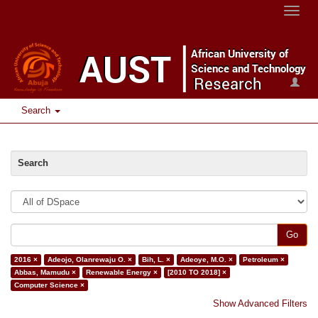
Toggle
naviga
Search
Search
Go
2016 ×
Adeojo, Olanrewaju O. ×
Bih, L. ×
Adeoye, M.O. ×
Petroleum ×
Abbas, Mamudu ×
Renewable Energy ×
[2010 TO 2018] ×
Computer Science ×
Show Advanced Filters