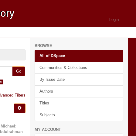
Login
BROWSE
All of DSpace
Communities & Collections
Go
By Issue Date
 ×
Authors
vanced Filters
Titles
Subjects
 Michael
;
MY ACCOUNT
Abdulrahman