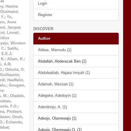
at
Login
ny, Hasina
, Ousmane
;
Register
 Y.
;
Yu,
nn, Anne
eot, Jacque
;
DISCOVER
cot, Lionel
;
idius
Author
yejo, Winston
 C.
;
Salifu,
Abbas, Mamudu (1)
, E.E.J
;
 K.
;
Allam, K.
;
Abdallah, Abderazak Ben (1)
i, A.R
;
O.
;
Oduola, O.
Abdulwahab, Hajara Innyah (1)
 Guillaume
;
rdi
;
Haeffelin,
Adamah, Messan (1)
lu,
;
Gougam,
ie-
Adegoke, Adedoyin (1)
s, M.
;
Oladele,
hukwu,
wole, F.O.
;
Adenikinju, A. (1)
a, Philbert
;
Akeem
;
Onuh,
Adeojo, Olanrewaju (1)
O.
;
Echendu,
bbat
;
Adeojo, Olanrewaju O. (1)