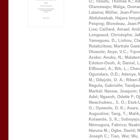
O.
;
Yesufu, Thomas K.
;
Ad
Olanrewaju
;
Maïga, Ouma
Lalaina
;
Müller, Jean-Pierr
Abdulwahab, Hajara Innya
Peiqing
;
Blondeau, Jean-P
Lise
;
Caillard, Amael
;
Andr
Longeaud, Christophe
;
Ja
Yamegueu, D.
;
Lishou, Cl
Rutatizibwa
;
Martiale Gae
Oluwole
;
Anye, V.C.
;
Yipo
Azeko
;
Anuku, N.
;
Malatest
Edobor-Osoh, A
;
Daniel, 
ElBouari, A.
;
Bih, L.
;
Chera
Ogundare, O.D.
;
Adeoye, 
M.
;
Odejobi, O. A.
;
Riberi-
Regula, Gabrielle
;
Tandjao
Martial
;
Nassar, Joaquim
;
Adel
;
Ngasoh, Odette F
;
O
Nwachukwu., S. O.
;
Etuk-
O.
;
Oyewole, O. K.
;
Asare, 
Augustine
;
Tang, T.
;
Malik,
Kolawole, S. K.
;
Soboyejo,
Ntimugura, Fabrice
;
Nsabi
Haruna M.
;
Ogbe, David
;
N
Joseph C.
;
Tian, Wei
;
Wu, 