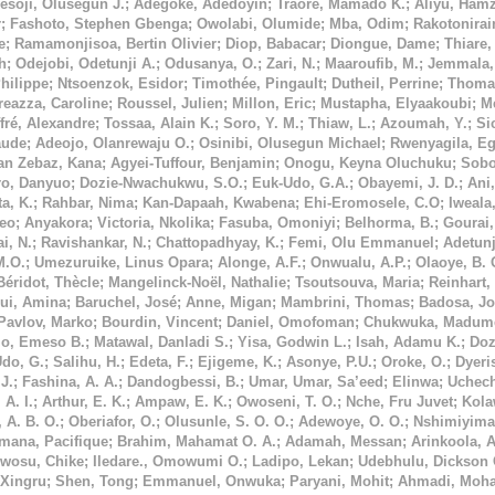
esoji, Olusegun J.
;
Adegoke, Adedoyin
;
Traoré, Mamado K.
;
Aliyu, Hamz
r
;
Fashoto, Stephen Gbenga
;
Owolabi, Olumide
;
Mba, Odim
;
Rakotonirai
e
;
Ramamonjisoa, Bertin Olivier
;
Diop, Babacar
;
Diongue, Dame
;
Thiare
h
;
Odejobi, Odetunji A.
;
Odusanya, O.
;
Zari, N.
;
Maaroufib, M.
;
Jemmala,
hilippe
;
Ntsoenzok, Esidor
;
Timothée, Pingault
;
Dutheil, Perrine
;
Thoma
eazza, Caroline
;
Roussel, Julien
;
Millon, Eric
;
Mustapha, Elyaakoubi
;
M
ffré, Alexandre
;
Tossaa, Alain K.
;
Soro, Y. M.
;
Thiaw, L.
;
Azoumah, Y.
;
Si
aude
;
Adeojo, Olanrewaju O.
;
Osinibi, Olusegun Michael
;
Rwenyagila, Eg
tan Zebaz, Kana
;
Agyei-Tuffour, Benjamin
;
Onogu, Keyna Oluchuku
;
Sobo
ro, Danyuo
;
Dozie-Nwachukwu, S.O.
;
Euk-Udo, G.A.
;
Obayemi, J. D.
;
Ani,
a, K.
;
Rahbar, Nima
;
Kan-Dapaah, Kwabena
;
Ehi-Eromosele, C.O
;
Iweala
Leo
;
Anyakora
;
Victoria, Nkolika
;
Fasuba, Omoniyi
;
Belhorma, B.
;
Gourai,
i, N.
;
Ravishankar, N.
;
Chattopadhyay, K.
;
Femi, Olu Emmanuel
;
Adetunj
M.O.
;
Umezuruike, Linus Opara
;
Alonge, A.F.
;
Onwualu, A.P.
;
Olaoye, B. 
Béridot, Thècle
;
Mangelinck-Noël, Nathalie
;
Tsoutsouva, Maria
;
Reinhart,
ui, Amina
;
Baruchel, José
;
Anne, Migan
;
Mambrini, Thomas
;
Badosa, Jo
Pavlov, Marko
;
Bourdin, Vincent
;
Daniel, Omofoman
;
Chukwuka, Madume
jo, Emeso B.
;
Matawal, Danladi S.
;
Yisa, Godwin L.
;
Isah, Adamu K.
;
Doz
Udo, G.
;
Salihu, H.
;
Edeta, F.
;
Ejigeme, K.
;
Asonye, P.U.
;
Oroke, O.
;
Dyeri
J.
;
Fashina, A. A.
;
Dandogbessi, B.
;
Umar, Umar, Sa’eed
;
Elinwa
;
Uchec
 A. I.
;
Arthur, E. K.
;
Ampaw, E. K.
;
Owoseni, T. O.
;
Nche, Fru Juvet
;
Kola
 A. B. O.
;
Oberiafor, O.
;
Olusunle, S. O. O.
;
Adewoye, O. O.
;
Nshimiyiman
mana, Pacifique
;
Brahim, Mahamat O. A.
;
Adamah, Messan
;
Arinkoola, 
wosu, Chike
;
Iledare., Omowumi O.
;
Ladipo, Lekan
;
Udebhulu, Dickson 
Xingru
;
Shen, Tong
;
Emmanuel, Onwuka
;
Paryani, Mohit
;
Ahmadi, Moha