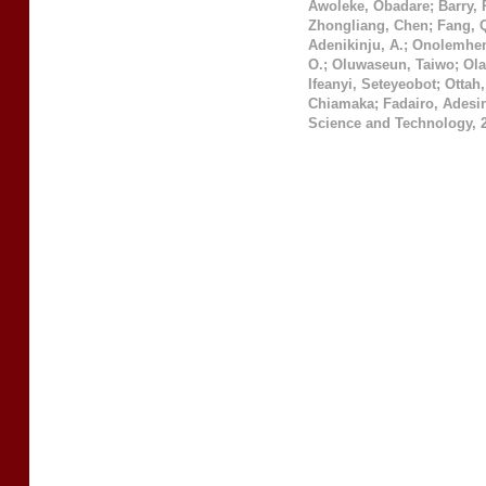
Awoleke, Obadare
;
Barry,
Zhongliang, Chen
;
Fang, 
Adenikinju, A.
;
Onolemhem
O.
;
Oluwaseun, Taiwo
;
Ola
Ifeanyi, Seteyeobot
;
Ottah,
Chiamaka
;
Fadairo, Adesi
Science and Technology
,