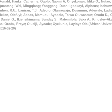
 Ronald
;
Hanks, Catherine
;
Ogolo, Naomi A
;
Onyekonwu, Mike O.
;
Nutao,
Quantang
;
Wei, Mingqiang
;
Yonggang, Duan
;
Igbokoyi, Alpheus
;
Isehunw
hen, R.U.
;
Laniran, T.J.
;
Adeojo, Olanrewaju
;
Dosunmu, Adewale
;
Ladi
lekan, Olafuyi
;
Abbas, Mamudu
;
Ayodele, Taiwo Oluwaseun
;
Orodu D., 
 Daniel G.
;
Ikiensikimama, Sunday S.
;
Matemilola, Saka A.
;
Kingsley-Akp
na
;
Orodu, Preye
;
Olusiji, Ayoade
;
Oyekunle, Layioye Ola
(
African Univers
2016-02-20
)