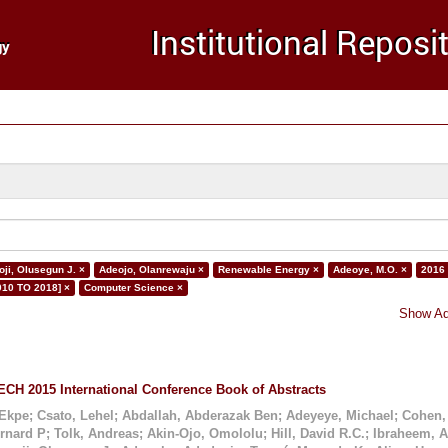
ji, Olusegun J. ×
Adeojo, Olanrewaju ×
Renewable Energy ×
Adeoye, M.O. ×
2016
010 TO 2018] ×
Computer Science ×
Show Ad
CH 2015 International Conference Book of Abstracts
 Ekpe
;
Csato, Lehel
;
Abdallah, Abderazak Ben
;
Adeyeye, Michael
;
Cohen,
ernard P
;
Tolk, Andreas
;
Akin-Ojo, Omololu
;
Hill, David R.C.
;
Ibraheem, 