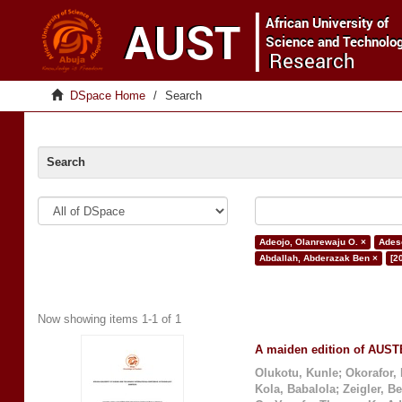
DSpace Home
Search
Search
Adeojo, Olanrewaju O. ×
Adeso
Abdallah, Abderazak Ben ×
[2
Now showing items 1-1 of 1
A maiden edition of AUSTE
Olukotu, Kunle
;
Okorafor,
Kola, Babalola
;
Zeigler, B