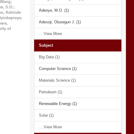
 Wang
;
a, S.O.
;
Adeoye, M.O. (1)
po, Kehinde
Oyinkepreye
;
Adesoji, Olusegun J. (1)
ara,
ity of
... View More
Subject
Big Data (1)
Computer Science (1)
Materials Science (1)
Petroleum (1)
Renewable Energy (1)
Solar (1)
... View More