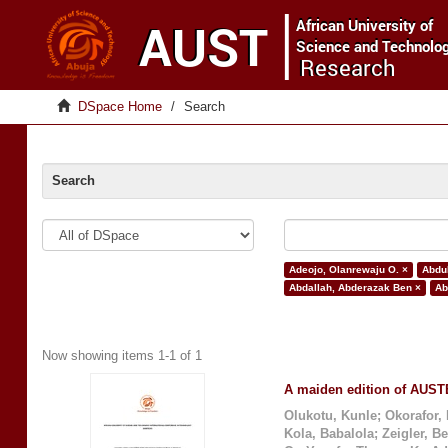
DSpace Home
Search
Search
Adeojo, Olanrewaju O. ×
Abdu
Abdallah, Abderazak Ben ×
Ab
Now showing items 1-1 of 1
A maiden edition of AUSTE
Olukotu, Kunle
;
Okorafor,
Kola, Babalola
;
Zeigler, B