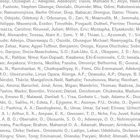
esoji, Olusegun J.
;
Adegoke, Adedoyin
;
Traoré, Mamado K.
;
Aliyu, Hamz
r
;
Fashoto, Stephen Gbenga
;
Owolabi, Olumide
;
Mba, Odim
;
Rakotonirai
e
;
Ramamonjisoa, Bertin Olivier
;
Diop, Babacar
;
Diongue, Dame
;
Thiare
h
;
Odejobi, Odetunji A.
;
Odusanya, O.
;
Zari, N.
;
Maaroufib, M.
;
Jemmala,
hilippe
;
Ntsoenzok, Esidor
;
Timothée, Pingault
;
Dutheil, Perrine
;
Thoma
eazza, Caroline
;
Roussel, Julien
;
Millon, Eric
;
Mustapha, Elyaakoubi
;
M
ffré, Alexandre
;
Tossaa, Alain K.
;
Soro, Y. M.
;
Thiaw, L.
;
Azoumah, Y.
;
Si
aude
;
Adeojo, Olanrewaju O.
;
Osinibi, Olusegun Michael
;
Rwenyagila, Eg
tan Zebaz, Kana
;
Agyei-Tuffour, Benjamin
;
Onogu, Keyna Oluchuku
;
Sobo
ro, Danyuo
;
Dozie-Nwachukwu, S.O.
;
Euk-Udo, G.A.
;
Obayemi, J. D.
;
Ani,
a, K.
;
Rahbar, Nima
;
Kan-Dapaah, Kwabena
;
Ehi-Eromosele, C.O
;
Iweala
Leo
;
Anyakora
;
Victoria, Nkolika
;
Fasuba, Omoniyi
;
Belhorma, B.
;
Gourai,
i, N.
;
Ravishankar, N.
;
Chattopadhyay, K.
;
Femi, Olu Emmanuel
;
Adetunj
M.O.
;
Umezuruike, Linus Opara
;
Alonge, A.F.
;
Onwualu, A.P.
;
Olaoye, B. 
Béridot, Thècle
;
Mangelinck-Noël, Nathalie
;
Tsoutsouva, Maria
;
Reinhart,
ui, Amina
;
Baruchel, José
;
Anne, Migan
;
Mambrini, Thomas
;
Badosa, Jo
Pavlov, Marko
;
Bourdin, Vincent
;
Daniel, Omofoman
;
Chukwuka, Madume
jo, Emeso B.
;
Matawal, Danladi S.
;
Yisa, Godwin L.
;
Isah, Adamu K.
;
Doz
Udo, G.
;
Salihu, H.
;
Edeta, F.
;
Ejigeme, K.
;
Asonye, P.U.
;
Oroke, O.
;
Dyeri
J.
;
Fashina, A. A.
;
Dandogbessi, B.
;
Umar, Umar, Sa’eed
;
Elinwa
;
Uchec
 A. I.
;
Arthur, E. K.
;
Ampaw, E. K.
;
Owoseni, T. O.
;
Nche, Fru Juvet
;
Kola
 A. B. O.
;
Oberiafor, O.
;
Olusunle, S. O. O.
;
Adewoye, O. O.
;
Nshimiyiman
mana, Pacifique
;
Brahim, Mahamat O. A.
;
Adamah, Messan
;
Arinkoola, 
wosu, Chike
;
Iledare., Omowumi O.
;
Ladipo, Lekan
;
Udebhulu, Dickson 
Xingru
;
Shen, Tong
;
Emmanuel, Onwuka
;
Paryani, Mohit
;
Ahmadi, Moha