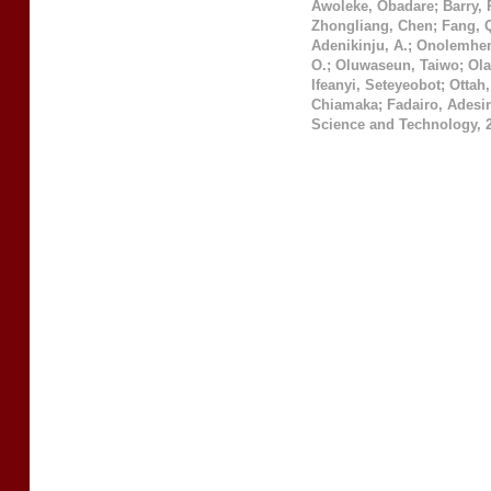
Awoleke, Obadare
;
Barry,
Zhongliang, Chen
;
Fang, 
Adenikinju, A.
;
Onolemhem
O.
;
Oluwaseun, Taiwo
;
Ola
Ifeanyi, Seteyeobot
;
Ottah,
Chiamaka
;
Fadairo, Adesi
Science and Technology
,