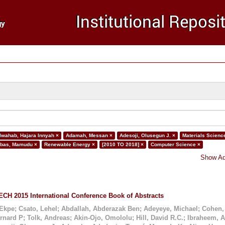
lwahab, Hajara Innyah ×
Adamah, Messan ×
Adesoji, Olusegun J. ×
Materials Scienc
bas, Mamudu ×
Renewable Energy ×
[2010 TO 2018] ×
Computer Science ×
Show Ad
CH 2015 International Conference Book of Abstracts
 Ekpe
;
Csato, Lehel
;
Abdallah, Abderazak Ben
;
Adeyeye, Michael
;
Cohen,
ernard P
;
Tolk, Andreas
;
Akin-Ojo, Omololu
;
Hill, David R.C.
;
Ibraheem, 