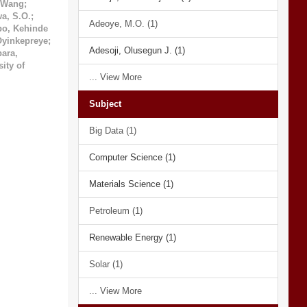
 Wang
;
a, S.O.
;
Adeoye, M.O. (1)
po, Kehinde
Oyinkepreye
;
Adesoji, Olusegun J. (1)
ara,
ity of
... View More
Subject
Big Data (1)
Computer Science (1)
Materials Science (1)
Petroleum (1)
Renewable Energy (1)
Solar (1)
... View More