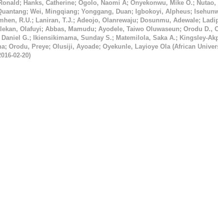
 Ronald
;
Hanks, Catherine
;
Ogolo, Naomi A
;
Onyekonwu, Mike O.
;
Nutao,
Quantang
;
Wei, Mingqiang
;
Yonggang, Duan
;
Igbokoyi, Alpheus
;
Isehunw
hen, R.U.
;
Laniran, T.J.
;
Adeojo, Olanrewaju
;
Dosunmu, Adewale
;
Ladi
lekan, Olafuyi
;
Abbas, Mamudu
;
Ayodele, Taiwo Oluwaseun
;
Orodu D., 
 Daniel G.
;
Ikiensikimama, Sunday S.
;
Matemilola, Saka A.
;
Kingsley-Akp
na
;
Orodu, Preye
;
Olusiji, Ayoade
;
Oyekunle, Layioye Ola
(
African Univers
2016-02-20
)