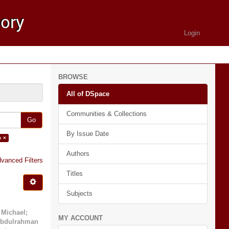
Login
BROWSE
All of DSpace
Communities & Collections
Go
By Issue Date
e ×
Authors
vanced Filters
Titles
Subjects
 Michael
;
MY ACCOUNT
Abdulrahman