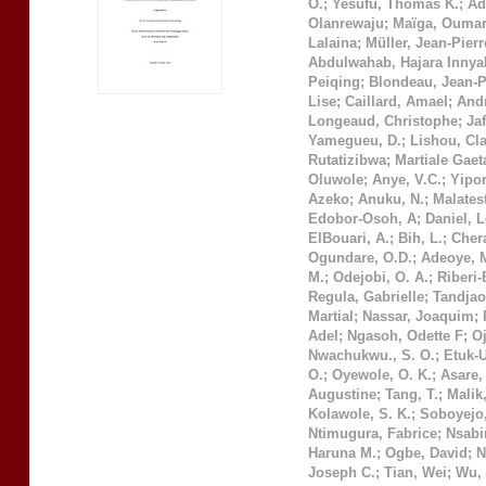
O.
;
Yesufu, Thomas K.
;
Ad
Olanrewaju
;
Maïga, Ouma
Lalaina
;
Müller, Jean-Pierr
Abdulwahab, Hajara Innya
Peiqing
;
Blondeau, Jean-P
Lise
;
Caillard, Amael
;
Andr
Longeaud, Christophe
;
Ja
Yamegueu, D.
;
Lishou, Cl
Rutatizibwa
;
Martiale Gae
Oluwole
;
Anye, V.C.
;
Yipo
Azeko
;
Anuku, N.
;
Malatest
Edobor-Osoh, A
;
Daniel, 
ElBouari, A.
;
Bih, L.
;
Chera
Ogundare, O.D.
;
Adeoye, 
M.
;
Odejobi, O. A.
;
Riberi-
Regula, Gabrielle
;
Tandjao
Martial
;
Nassar, Joaquim
;
Adel
;
Ngasoh, Odette F
;
O
Nwachukwu., S. O.
;
Etuk-
O.
;
Oyewole, O. K.
;
Asare, 
Augustine
;
Tang, T.
;
Malik,
Kolawole, S. K.
;
Soboyejo,
Ntimugura, Fabrice
;
Nsabi
Haruna M.
;
Ogbe, David
;
N
Joseph C.
;
Tian, Wei
;
Wu, 