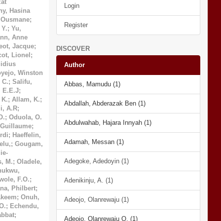
at
Login
ny, Hasina
, Ousmane
;
Register
 Y.
;
Yu,
nn, Anne
eot, Jacque
;
DISCOVER
cot, Lionel
;
idius
Author
yejo, Winston
 C.
;
Salifu,
Abbas, Mamudu (1)
, E.E.J
;
 K.
;
Allam, K.
;
Abdallah, Abderazak Ben (1)
i, A.R
;
O.
;
Oduola, O.
Abdulwahab, Hajara Innyah (1)
 Guillaume
;
rdi
;
Haeffelin,
Adamah, Messan (1)
lu,
;
Gougam,
ie-
Adegoke, Adedoyin (1)
s, M.
;
Oladele,
hukwu,
wole, F.O.
;
Adenikinju, A. (1)
a, Philbert
;
Akeem
;
Onuh,
Adeojo, Olanrewaju (1)
O.
;
Echendu,
bbat
;
Adeojo, Olanrewaju O. (1)