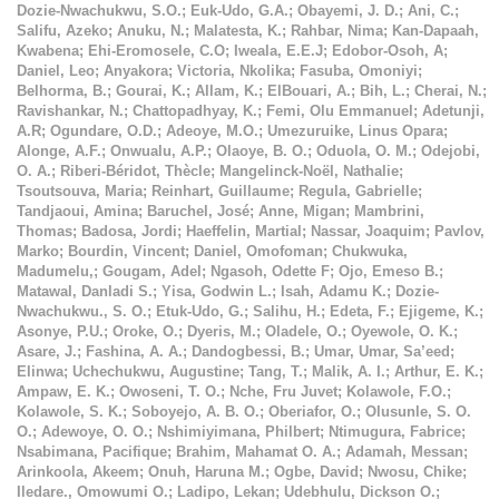
Dozie-Nwachukwu, S.O.
;
Euk-Udo, G.A.
;
Obayemi, J. D.
;
Ani, C.
;
Salifu, Azeko
;
Anuku, N.
;
Malatesta, K.
;
Rahbar, Nima
;
Kan-Dapaah,
Kwabena
;
Ehi-Eromosele, C.O
;
Iweala, E.E.J
;
Edobor-Osoh, A
;
Daniel, Leo
;
Anyakora
;
Victoria, Nkolika
;
Fasuba, Omoniyi
;
Belhorma, B.
;
Gourai, K.
;
Allam, K.
;
ElBouari, A.
;
Bih, L.
;
Cherai, N.
;
Ravishankar, N.
;
Chattopadhyay, K.
;
Femi, Olu Emmanuel
;
Adetunji,
A.R
;
Ogundare, O.D.
;
Adeoye, M.O.
;
Umezuruike, Linus Opara
;
Alonge, A.F.
;
Onwualu, A.P.
;
Olaoye, B. O.
;
Oduola, O. M.
;
Odejobi,
O. A.
;
Riberi-Béridot, Thècle
;
Mangelinck-Noël, Nathalie
;
Tsoutsouva, Maria
;
Reinhart, Guillaume
;
Regula, Gabrielle
;
Tandjaoui, Amina
;
Baruchel, José
;
Anne, Migan
;
Mambrini,
Thomas
;
Badosa, Jordi
;
Haeffelin, Martial
;
Nassar, Joaquim
;
Pavlov,
Marko
;
Bourdin, Vincent
;
Daniel, Omofoman
;
Chukwuka,
Madumelu,
;
Gougam, Adel
;
Ngasoh, Odette F
;
Ojo, Emeso B.
;
Matawal, Danladi S.
;
Yisa, Godwin L.
;
Isah, Adamu K.
;
Dozie-
Nwachukwu., S. O.
;
Etuk-Udo, G.
;
Salihu, H.
;
Edeta, F.
;
Ejigeme, K.
;
Asonye, P.U.
;
Oroke, O.
;
Dyeris, M.
;
Oladele, O.
;
Oyewole, O. K.
;
Asare, J.
;
Fashina, A. A.
;
Dandogbessi, B.
;
Umar, Umar, Sa’eed
;
Elinwa
;
Uchechukwu, Augustine
;
Tang, T.
;
Malik, A. I.
;
Arthur, E. K.
;
Ampaw, E. K.
;
Owoseni, T. O.
;
Nche, Fru Juvet
;
Kolawole, F.O.
;
Kolawole, S. K.
;
Soboyejo, A. B. O.
;
Oberiafor, O.
;
Olusunle, S. O.
O.
;
Adewoye, O. O.
;
Nshimiyimana, Philbert
;
Ntimugura, Fabrice
;
Nsabimana, Pacifique
;
Brahim, Mahamat O. A.
;
Adamah, Messan
;
Arinkoola, Akeem
;
Onuh, Haruna M.
;
Ogbe, David
;
Nwosu, Chike
;
Iledare., Omowumi O.
;
Ladipo, Lekan
;
Udebhulu, Dickson O.
;