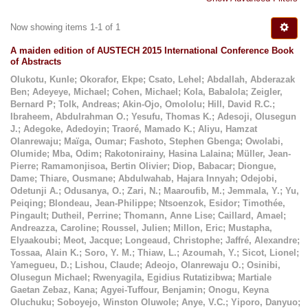
Now showing items 1-1 of 1
A maiden edition of AUSTECH 2015 International Conference Book
of Abstracts
Olukotu, Kunle
;
Okorafor, Ekpe
;
Csato, Lehel
;
Abdallah, Abderazak
Ben
;
Adeyeye, Michael
;
Cohen, Michael
;
Kola, Babalola
;
Zeigler,
Bernard P
;
Tolk, Andreas
;
Akin-Ojo, Omololu
;
Hill, David R.C.
;
Ibraheem, Abdulrahman O.
;
Yesufu, Thomas K.
;
Adesoji, Olusegun
J.
;
Adegoke, Adedoyin
;
Traoré, Mamado K.
;
Aliyu, Hamzat
Olanrewaju
;
Maïga, Oumar
;
Fashoto, Stephen Gbenga
;
Owolabi,
Olumide
;
Mba, Odim
;
Rakotonirainy, Hasina Lalaina
;
Müller, Jean-
Pierre
;
Ramamonjisoa, Bertin Olivier
;
Diop, Babacar
;
Diongue,
Dame
;
Thiare, Ousmane
;
Abdulwahab, Hajara Innyah
;
Odejobi,
Odetunji A.
;
Odusanya, O.
;
Zari, N.
;
Maaroufib, M.
;
Jemmala, Y.
;
Yu,
Peiqing
;
Blondeau, Jean-Philippe
;
Ntsoenzok, Esidor
;
Timothée,
Pingault
;
Dutheil, Perrine
;
Thomann, Anne Lise
;
Caillard, Amael
;
Andreazza, Caroline
;
Roussel, Julien
;
Millon, Eric
;
Mustapha,
Elyaakoubi
;
Meot, Jacque
;
Longeaud, Christophe
;
Jaffré, Alexandre
;
Tossaa, Alain K.
;
Soro, Y. M.
;
Thiaw, L.
;
Azoumah, Y.
;
Sicot, Lionel
;
Yamegueu, D.
;
Lishou, Claude
;
Adeojo, Olanrewaju O.
;
Osinibi,
Olusegun Michael
;
Rwenyagila, Egidius Rutatizibwa
;
Martiale
Gaetan Zebaz, Kana
;
Agyei-Tuffour, Benjamin
;
Onogu, Keyna
Oluchuku
;
Soboyejo, Winston Oluwole
;
Anye, V.C.
;
Yiporo, Danyuo
;