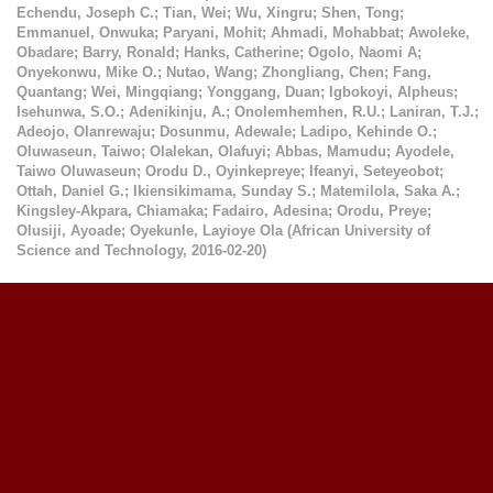
Echendu, Joseph C.
;
Tian, Wei
;
Wu, Xingru
;
Shen, Tong
;
Emmanuel, Onwuka
;
Paryani, Mohit
;
Ahmadi, Mohabbat
;
Awoleke,
Obadare
;
Barry, Ronald
;
Hanks, Catherine
;
Ogolo, Naomi A
;
Onyekonwu, Mike O.
;
Nutao, Wang
;
Zhongliang, Chen
;
Fang,
Quantang
;
Wei, Mingqiang
;
Yonggang, Duan
;
Igbokoyi, Alpheus
;
Isehunwa, S.O.
;
Adenikinju, A.
;
Onolemhemhen, R.U.
;
Laniran, T.J.
;
Adeojo, Olanrewaju
;
Dosunmu, Adewale
;
Ladipo, Kehinde O.
;
Oluwaseun, Taiwo
;
Olalekan, Olafuyi
;
Abbas, Mamudu
;
Ayodele,
Taiwo Oluwaseun
;
Orodu D., Oyinkepreye
;
Ifeanyi, Seteyeobot
;
Ottah, Daniel G.
;
Ikiensikimama, Sunday S.
;
Matemilola, Saka A.
;
Kingsley-Akpara, Chiamaka
;
Fadairo, Adesina
;
Orodu, Preye
;
Olusiji, Ayoade
;
Oyekunle, Layioye Ola
(
African University of
Science and Technology
,
2016-02-20
)