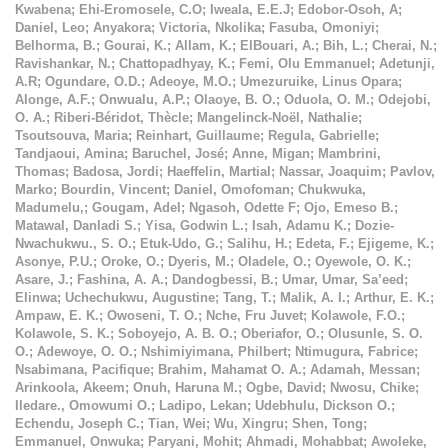
Kwabena
;
Ehi-Eromosele, C.O
;
Iweala, E.E.J
;
Edobor-Osoh, A
;
Daniel, Leo
;
Anyakora
;
Victoria, Nkolika
;
Fasuba, Omoniyi
;
Belhorma, B.
;
Gourai, K.
;
Allam, K.
;
ElBouari, A.
;
Bih, L.
;
Cherai, N.
;
Ravishankar, N.
;
Chattopadhyay, K.
;
Femi, Olu Emmanuel
;
Adetunji,
A.R
;
Ogundare, O.D.
;
Adeoye, M.O.
;
Umezuruike, Linus Opara
;
Alonge, A.F.
;
Onwualu, A.P.
;
Olaoye, B. O.
;
Oduola, O. M.
;
Odejobi,
O. A.
;
Riberi-Béridot, Thècle
;
Mangelinck-Noël, Nathalie
;
Tsoutsouva, Maria
;
Reinhart, Guillaume
;
Regula, Gabrielle
;
Tandjaoui, Amina
;
Baruchel, José
;
Anne, Migan
;
Mambrini,
Thomas
;
Badosa, Jordi
;
Haeffelin, Martial
;
Nassar, Joaquim
;
Pavlov,
Marko
;
Bourdin, Vincent
;
Daniel, Omofoman
;
Chukwuka,
Madumelu,
;
Gougam, Adel
;
Ngasoh, Odette F
;
Ojo, Emeso B.
;
Matawal, Danladi S.
;
Yisa, Godwin L.
;
Isah, Adamu K.
;
Dozie-
Nwachukwu., S. O.
;
Etuk-Udo, G.
;
Salihu, H.
;
Edeta, F.
;
Ejigeme, K.
;
Asonye, P.U.
;
Oroke, O.
;
Dyeris, M.
;
Oladele, O.
;
Oyewole, O. K.
;
Asare, J.
;
Fashina, A. A.
;
Dandogbessi, B.
;
Umar, Umar, Sa’eed
;
Elinwa
;
Uchechukwu, Augustine
;
Tang, T.
;
Malik, A. I.
;
Arthur, E. K.
;
Ampaw, E. K.
;
Owoseni, T. O.
;
Nche, Fru Juvet
;
Kolawole, F.O.
;
Kolawole, S. K.
;
Soboyejo, A. B. O.
;
Oberiafor, O.
;
Olusunle, S. O.
O.
;
Adewoye, O. O.
;
Nshimiyimana, Philbert
;
Ntimugura, Fabrice
;
Nsabimana, Pacifique
;
Brahim, Mahamat O. A.
;
Adamah, Messan
;
Arinkoola, Akeem
;
Onuh, Haruna M.
;
Ogbe, David
;
Nwosu, Chike
;
Iledare., Omowumi O.
;
Ladipo, Lekan
;
Udebhulu, Dickson O.
;
Echendu, Joseph C.
;
Tian, Wei
;
Wu, Xingru
;
Shen, Tong
;
Emmanuel, Onwuka
;
Paryani, Mohit
;
Ahmadi, Mohabbat
;
Awoleke,