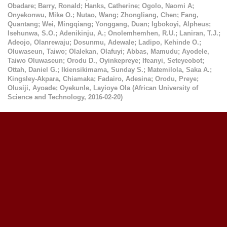
Obadare
;
Barry, Ronald
;
Hanks, Catherine
;
Ogolo, Naomi A
;
Onyekonwu, Mike O.
;
Nutao, Wang
;
Zhongliang, Chen
;
Fang,
Quantang
;
Wei, Mingqiang
;
Yonggang, Duan
;
Igbokoyi, Alpheus
;
Isehunwa, S.O.
;
Adenikinju, A.
;
Onolemhemhen, R.U.
;
Laniran, T.J.
;
Adeojo, Olanrewaju
;
Dosunmu, Adewale
;
Ladipo, Kehinde O.
;
Oluwaseun, Taiwo
;
Olalekan, Olafuyi
;
Abbas, Mamudu
;
Ayodele,
Taiwo Oluwaseun
;
Orodu D., Oyinkepreye
;
Ifeanyi, Seteyeobot
;
Ottah, Daniel G.
;
Ikiensikimama, Sunday S.
;
Matemilola, Saka A.
;
Kingsley-Akpara, Chiamaka
;
Fadairo, Adesina
;
Orodu, Preye
;
Olusiji, Ayoade
;
Oyekunle, Layioye Ola
(
African University of
Science and Technology
,
2016-02-20
)