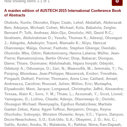
Now showing items 1-1 of 1
A maiden edition of AUSTECH 2015 International Conference Book
of Abstracts
Olukotu, Kunle
;
Okorafor, Ekpe
;
Csato, Lehel
;
Abdallah, Abderazak
Ben
;
Adeyeye, Michael
;
Cohen, Michael
;
Kola, Babalola
;
Zeigler,
Bernard P
;
Tolk, Andreas
;
Akin-Ojo, Omololu
;
Hill, David R.C.
;
Ibraheem, Abdulrahman O.
;
Yesufu, Thomas K.
;
Adesoji, Olusegun
J.
;
Adegoke, Adedoyin
;
Traoré, Mamado K.
;
Aliyu, Hamzat
Olanrewaju
;
Maïga, Oumar
;
Fashoto, Stephen Gbenga
;
Owolabi,
Olumide
;
Mba, Odim
;
Rakotonirainy, Hasina Lalaina
;
Müller, Jean-
Pierre
;
Ramamonjisoa, Bertin Olivier
;
Diop, Babacar
;
Diongue,
Dame
;
Thiare, Ousmane
;
Abdulwahab, Hajara Innyah
;
Odejobi,
Odetunji A.
;
Odusanya, O.
;
Zari, N.
;
Maaroufib, M.
;
Jemmala, Y.
;
Yu,
Peiqing
;
Blondeau, Jean-Philippe
;
Ntsoenzok, Esidor
;
Timothée,
Pingault
;
Dutheil, Perrine
;
Thomann, Anne Lise
;
Caillard, Amael
;
Andreazza, Caroline
;
Roussel, Julien
;
Millon, Eric
;
Mustapha,
Elyaakoubi
;
Meot, Jacque
;
Longeaud, Christophe
;
Jaffré, Alexandre
;
Tossaa, Alain K.
;
Soro, Y. M.
;
Thiaw, L.
;
Azoumah, Y.
;
Sicot, Lionel
;
Yamegueu, D.
;
Lishou, Claude
;
Adeojo, Olanrewaju O.
;
Osinibi,
Olusegun Michael
;
Rwenyagila, Egidius Rutatizibwa
;
Martiale
Gaetan Zebaz, Kana
;
Agyei-Tuffour, Benjamin
;
Onogu, Keyna
Oluchuku
;
Soboyejo, Winston Oluwole
;
Anye, V.C.
;
Yiporo, Danyuo
;
Dozie-Nwachukwu, S.O.
;
Euk-Udo, G.A.
;
Obayemi, J. D.
;
Ani, C.
;
Salifu, Azeko
;
Anuku, N.
;
Malatesta, K.
;
Rahbar, Nima
;
Kan-Dapaah,