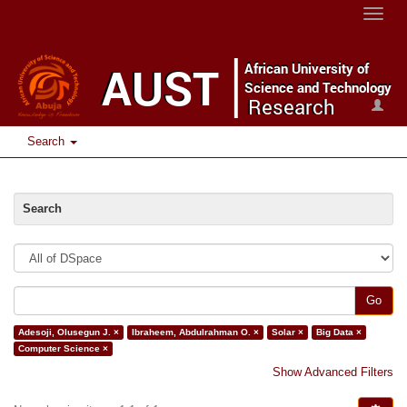
Toggle
naviga
Search
Search
Go
Adesoji, Olusegun J. ×
Ibraheem, Abdulrahman O. ×
Solar ×
Big Data ×
Computer Science ×
Show Advanced Filters