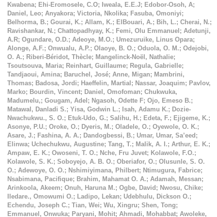
Kwabena
;
Ehi-Eromosele, C.O
;
Iweala, E.E.J
;
Edobor-Osoh, A
;
Daniel, Leo
;
Anyakora
;
Victoria, Nkolika
;
Fasuba, Omoniyi
;
Belhorma, B.
;
Gourai, K.
;
Allam, K.
;
ElBouari, A.
;
Bih, L.
;
Cherai, N.
;
Ravishankar, N.
;
Chattopadhyay, K.
;
Femi, Olu Emmanuel
;
Adetunji,
A.R
;
Ogundare, O.D.
;
Adeoye, M.O.
;
Umezuruike, Linus Opara
;
Alonge, A.F.
;
Onwualu, A.P.
;
Olaoye, B. O.
;
Oduola, O. M.
;
Odejobi,
O. A.
;
Riberi-Béridot, Thècle
;
Mangelinck-Noël, Nathalie
;
Tsoutsouva, Maria
;
Reinhart, Guillaume
;
Regula, Gabrielle
;
Tandjaoui, Amina
;
Baruchel, José
;
Anne, Migan
;
Mambrini,
Thomas
;
Badosa, Jordi
;
Haeffelin, Martial
;
Nassar, Joaquim
;
Pavlov,
Marko
;
Bourdin, Vincent
;
Daniel, Omofoman
;
Chukwuka,
Madumelu,
;
Gougam, Adel
;
Ngasoh, Odette F
;
Ojo, Emeso B.
;
Matawal, Danladi S.
;
Yisa, Godwin L.
;
Isah, Adamu K.
;
Dozie-
Nwachukwu., S. O.
;
Etuk-Udo, G.
;
Salihu, H.
;
Edeta, F.
;
Ejigeme, K.
;
Asonye, P.U.
;
Oroke, O.
;
Dyeris, M.
;
Oladele, O.
;
Oyewole, O. K.
;
Asare, J.
;
Fashina, A. A.
;
Dandogbessi, B.
;
Umar, Umar, Sa’eed
;
Elinwa
;
Uchechukwu, Augustine
;
Tang, T.
;
Malik, A. I.
;
Arthur, E. K.
;
Ampaw, E. K.
;
Owoseni, T. O.
;
Nche, Fru Juvet
;
Kolawole, F.O.
;
Kolawole, S. K.
;
Soboyejo, A. B. O.
;
Oberiafor, O.
;
Olusunle, S. O.
O.
;
Adewoye, O. O.
;
Nshimiyimana, Philbert
;
Ntimugura, Fabrice
;
Nsabimana, Pacifique
;
Brahim, Mahamat O. A.
;
Adamah, Messan
;
Arinkoola, Akeem
;
Onuh, Haruna M.
;
Ogbe, David
;
Nwosu, Chike
;
Iledare., Omowumi O.
;
Ladipo, Lekan
;
Udebhulu, Dickson O.
;
Echendu, Joseph C.
;
Tian, Wei
;
Wu, Xingru
;
Shen, Tong
;
Emmanuel, Onwuka
;
Paryani, Mohit
;
Ahmadi, Mohabbat
;
Awoleke,