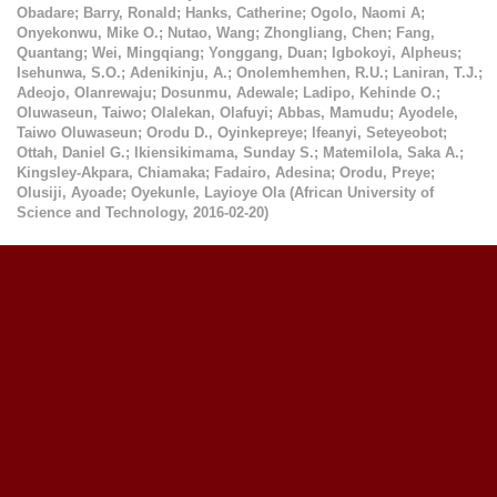
Obadare
;
Barry, Ronald
;
Hanks, Catherine
;
Ogolo, Naomi A
;
Onyekonwu, Mike O.
;
Nutao, Wang
;
Zhongliang, Chen
;
Fang,
Quantang
;
Wei, Mingqiang
;
Yonggang, Duan
;
Igbokoyi, Alpheus
;
Isehunwa, S.O.
;
Adenikinju, A.
;
Onolemhemhen, R.U.
;
Laniran, T.J.
;
Adeojo, Olanrewaju
;
Dosunmu, Adewale
;
Ladipo, Kehinde O.
;
Oluwaseun, Taiwo
;
Olalekan, Olafuyi
;
Abbas, Mamudu
;
Ayodele,
Taiwo Oluwaseun
;
Orodu D., Oyinkepreye
;
Ifeanyi, Seteyeobot
;
Ottah, Daniel G.
;
Ikiensikimama, Sunday S.
;
Matemilola, Saka A.
;
Kingsley-Akpara, Chiamaka
;
Fadairo, Adesina
;
Orodu, Preye
;
Olusiji, Ayoade
;
Oyekunle, Layioye Ola
(
African University of
Science and Technology
,
2016-02-20
)