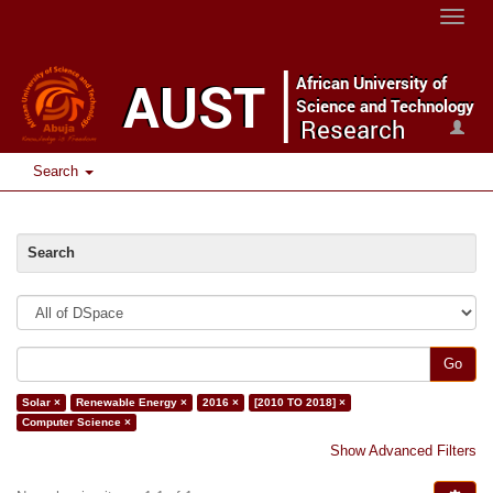
Toggle
naviga
Search
Search
Go
Solar ×
Renewable Energy ×
2016 ×
[2010 TO 2018] ×
Computer Science ×
Show Advanced Filters