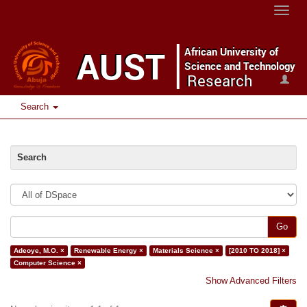
Toggle
naviga
Search
Search
Go
Adeoye, M.O. ×
Renewable Energy ×
Materials Science ×
[2010 TO 2018] ×
Computer Science ×
Show Advanced Filters