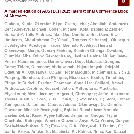
Now showing items 1-1 of 1
A maiden edition of AUSTECH 2015 International Conference Book
of Abstracts
Olukotu, Kunle
;
Okorafor, Ekpe
;
Csato, Lehel
;
Abdallah, Abderazak
Ben
;
Adeyeye, Michael
;
Cohen, Michael
;
Kola, Babalola
;
Zeigler,
Bernard P
;
Tolk, Andreas
;
Akin-Ojo, Omololu
;
Hill, David R.C.
;
Ibraheem, Abdulrahman O.
;
Yesufu, Thomas K.
;
Adesoji, Olusegun
J.
;
Adegoke, Adedoyin
;
Traoré, Mamado K.
;
Aliyu, Hamzat
Olanrewaju
;
Maïga, Oumar
;
Fashoto, Stephen Gbenga
;
Owolabi,
Olumide
;
Mba, Odim
;
Rakotonirainy, Hasina Lalaina
;
Müller, Jean-
Pierre
;
Ramamonjisoa, Bertin Olivier
;
Diop, Babacar
;
Diongue,
Dame
;
Thiare, Ousmane
;
Abdulwahab, Hajara Innyah
;
Odejobi,
Odetunji A.
;
Odusanya, O.
;
Zari, N.
;
Maaroufib, M.
;
Jemmala, Y.
;
Yu,
Peiqing
;
Blondeau, Jean-Philippe
;
Ntsoenzok, Esidor
;
Timothée,
Pingault
;
Dutheil, Perrine
;
Thomann, Anne Lise
;
Caillard, Amael
;
Andreazza, Caroline
;
Roussel, Julien
;
Millon, Eric
;
Mustapha,
Elyaakoubi
;
Meot, Jacque
;
Longeaud, Christophe
;
Jaffré, Alexandre
;
Tossaa, Alain K.
;
Soro, Y. M.
;
Thiaw, L.
;
Azoumah, Y.
;
Sicot, Lionel
;
Yamegueu, D.
;
Lishou, Claude
;
Adeojo, Olanrewaju O.
;
Osinibi,
Olusegun Michael
;
Rwenyagila, Egidius Rutatizibwa
;
Martiale
Gaetan Zebaz, Kana
;
Agyei-Tuffour, Benjamin
;
Onogu, Keyna
Oluchuku
;
Soboyejo, Winston Oluwole
;
Anye, V.C.
;
Yiporo, Danyuo
;
Dozie-Nwachukwu, S.O.
;
Euk-Udo, G.A.
;
Obayemi, J. D.
;
Ani, C.
;
Salifu, Azeko
;
Anuku, N.
;
Malatesta, K.
;
Rahbar, Nima
;
Kan-Dapaah,