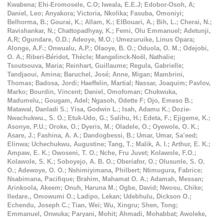
Kwabena
;
Ehi-Eromosele, C.O
;
Iweala, E.E.J
;
Edobor-Osoh, A
;
Daniel, Leo
;
Anyakora
;
Victoria, Nkolika
;
Fasuba, Omoniyi
;
Belhorma, B.
;
Gourai, K.
;
Allam, K.
;
ElBouari, A.
;
Bih, L.
;
Cherai, N.
;
Ravishankar, N.
;
Chattopadhyay, K.
;
Femi, Olu Emmanuel
;
Adetunji,
A.R
;
Ogundare, O.D.
;
Adeoye, M.O.
;
Umezuruike, Linus Opara
;
Alonge, A.F.
;
Onwualu, A.P.
;
Olaoye, B. O.
;
Oduola, O. M.
;
Odejobi,
O. A.
;
Riberi-Béridot, Thècle
;
Mangelinck-Noël, Nathalie
;
Tsoutsouva, Maria
;
Reinhart, Guillaume
;
Regula, Gabrielle
;
Tandjaoui, Amina
;
Baruchel, José
;
Anne, Migan
;
Mambrini,
Thomas
;
Badosa, Jordi
;
Haeffelin, Martial
;
Nassar, Joaquim
;
Pavlov,
Marko
;
Bourdin, Vincent
;
Daniel, Omofoman
;
Chukwuka,
Madumelu,
;
Gougam, Adel
;
Ngasoh, Odette F
;
Ojo, Emeso B.
;
Matawal, Danladi S.
;
Yisa, Godwin L.
;
Isah, Adamu K.
;
Dozie-
Nwachukwu., S. O.
;
Etuk-Udo, G.
;
Salihu, H.
;
Edeta, F.
;
Ejigeme, K.
;
Asonye, P.U.
;
Oroke, O.
;
Dyeris, M.
;
Oladele, O.
;
Oyewole, O. K.
;
Asare, J.
;
Fashina, A. A.
;
Dandogbessi, B.
;
Umar, Umar, Sa’eed
;
Elinwa
;
Uchechukwu, Augustine
;
Tang, T.
;
Malik, A. I.
;
Arthur, E. K.
;
Ampaw, E. K.
;
Owoseni, T. O.
;
Nche, Fru Juvet
;
Kolawole, F.O.
;
Kolawole, S. K.
;
Soboyejo, A. B. O.
;
Oberiafor, O.
;
Olusunle, S. O.
O.
;
Adewoye, O. O.
;
Nshimiyimana, Philbert
;
Ntimugura, Fabrice
;
Nsabimana, Pacifique
;
Brahim, Mahamat O. A.
;
Adamah, Messan
;
Arinkoola, Akeem
;
Onuh, Haruna M.
;
Ogbe, David
;
Nwosu, Chike
;
Iledare., Omowumi O.
;
Ladipo, Lekan
;
Udebhulu, Dickson O.
;
Echendu, Joseph C.
;
Tian, Wei
;
Wu, Xingru
;
Shen, Tong
;
Emmanuel, Onwuka
;
Paryani, Mohit
;
Ahmadi, Mohabbat
;
Awoleke,