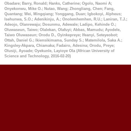
Obadare
;
Barry, Ronald
;
Hanks, Catherine
;
Ogolo, Naomi A
;
Onyekonwu, Mike O.
;
Nutao, Wang
;
Zhongliang, Chen
;
Fang,
Quantang
;
Wei, Mingqiang
;
Yonggang, Duan
;
Igbokoyi, Alpheus
;
Isehunwa, S.O.
;
Adenikinju, A.
;
Onolemhemhen, R.U.
;
Laniran, T.J.
;
Adeojo, Olanrewaju
;
Dosunmu, Adewale
;
Ladipo, Kehinde O.
;
Oluwaseun, Taiwo
;
Olalekan, Olafuyi
;
Abbas, Mamudu
;
Ayodele,
Taiwo Oluwaseun
;
Orodu D., Oyinkepreye
;
Ifeanyi, Seteyeobot
;
Ottah, Daniel G.
;
Ikiensikimama, Sunday S.
;
Matemilola, Saka A.
;
Kingsley-Akpara, Chiamaka
;
Fadairo, Adesina
;
Orodu, Preye
;
Olusiji, Ayoade
;
Oyekunle, Layioye Ola
(
African University of
Science and Technology
,
2016-02-20
)