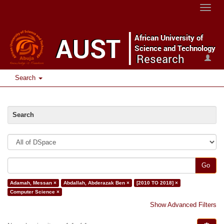
Toggle
naviga
Search
Search
Go
Adamah, Messan ×
Abdallah, Abderazak Ben ×
[2010 TO 2018] ×
Computer Science ×
Show Advanced Filters