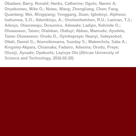
Obadare
;
Barry, Ronald
;
Hanks, Catherine
;
Ogolo, Naomi A
;
Onyekonwu, Mike O.
;
Nutao, Wang
;
Zhongliang, Chen
;
Fang,
Quantang
;
Wei, Mingqiang
;
Yonggang, Duan
;
Igbokoyi, Alpheus
;
Isehunwa, S.O.
;
Adenikinju, A.
;
Onolemhemhen, R.U.
;
Laniran, T.J.
;
Adeojo, Olanrewaju
;
Dosunmu, Adewale
;
Ladipo, Kehinde O.
;
Oluwaseun, Taiwo
;
Olalekan, Olafuyi
;
Abbas, Mamudu
;
Ayodele,
Taiwo Oluwaseun
;
Orodu D., Oyinkepreye
;
Ifeanyi, Seteyeobot
;
Ottah, Daniel G.
;
Ikiensikimama, Sunday S.
;
Matemilola, Saka A.
;
Kingsley-Akpara, Chiamaka
;
Fadairo, Adesina
;
Orodu, Preye
;
Olusiji, Ayoade
;
Oyekunle, Layioye Ola
(
African University of
Science and Technology
,
2016-02-20
)