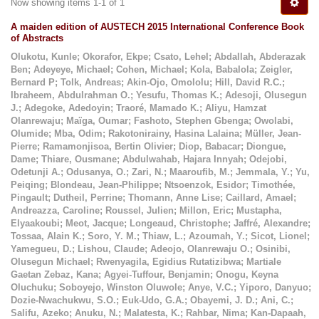
Now showing items 1-1 of 1
A maiden edition of AUSTECH 2015 International Conference Book
of Abstracts
Olukotu, Kunle
;
Okorafor, Ekpe
;
Csato, Lehel
;
Abdallah, Abderazak
Ben
;
Adeyeye, Michael
;
Cohen, Michael
;
Kola, Babalola
;
Zeigler,
Bernard P
;
Tolk, Andreas
;
Akin-Ojo, Omololu
;
Hill, David R.C.
;
Ibraheem, Abdulrahman O.
;
Yesufu, Thomas K.
;
Adesoji, Olusegun
J.
;
Adegoke, Adedoyin
;
Traoré, Mamado K.
;
Aliyu, Hamzat
Olanrewaju
;
Maïga, Oumar
;
Fashoto, Stephen Gbenga
;
Owolabi,
Olumide
;
Mba, Odim
;
Rakotonirainy, Hasina Lalaina
;
Müller, Jean-
Pierre
;
Ramamonjisoa, Bertin Olivier
;
Diop, Babacar
;
Diongue,
Dame
;
Thiare, Ousmane
;
Abdulwahab, Hajara Innyah
;
Odejobi,
Odetunji A.
;
Odusanya, O.
;
Zari, N.
;
Maaroufib, M.
;
Jemmala, Y.
;
Yu,
Peiqing
;
Blondeau, Jean-Philippe
;
Ntsoenzok, Esidor
;
Timothée,
Pingault
;
Dutheil, Perrine
;
Thomann, Anne Lise
;
Caillard, Amael
;
Andreazza, Caroline
;
Roussel, Julien
;
Millon, Eric
;
Mustapha,
Elyaakoubi
;
Meot, Jacque
;
Longeaud, Christophe
;
Jaffré, Alexandre
;
Tossaa, Alain K.
;
Soro, Y. M.
;
Thiaw, L.
;
Azoumah, Y.
;
Sicot, Lionel
;
Yamegueu, D.
;
Lishou, Claude
;
Adeojo, Olanrewaju O.
;
Osinibi,
Olusegun Michael
;
Rwenyagila, Egidius Rutatizibwa
;
Martiale
Gaetan Zebaz, Kana
;
Agyei-Tuffour, Benjamin
;
Onogu, Keyna
Oluchuku
;
Soboyejo, Winston Oluwole
;
Anye, V.C.
;
Yiporo, Danyuo
;
Dozie-Nwachukwu, S.O.
;
Euk-Udo, G.A.
;
Obayemi, J. D.
;
Ani, C.
;
Salifu, Azeko
;
Anuku, N.
;
Malatesta, K.
;
Rahbar, Nima
;
Kan-Dapaah,