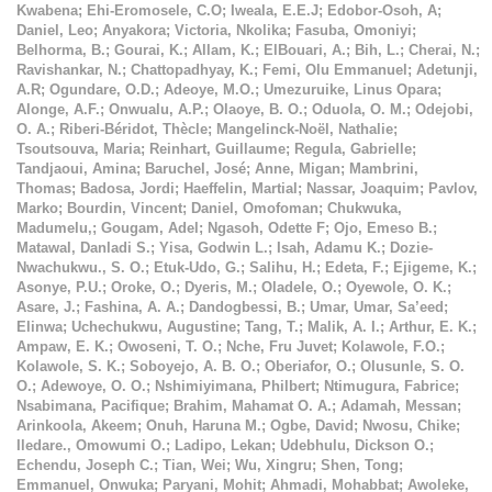
Kwabena
;
Ehi-Eromosele, C.O
;
Iweala, E.E.J
;
Edobor-Osoh, A
;
Daniel, Leo
;
Anyakora
;
Victoria, Nkolika
;
Fasuba, Omoniyi
;
Belhorma, B.
;
Gourai, K.
;
Allam, K.
;
ElBouari, A.
;
Bih, L.
;
Cherai, N.
;
Ravishankar, N.
;
Chattopadhyay, K.
;
Femi, Olu Emmanuel
;
Adetunji,
A.R
;
Ogundare, O.D.
;
Adeoye, M.O.
;
Umezuruike, Linus Opara
;
Alonge, A.F.
;
Onwualu, A.P.
;
Olaoye, B. O.
;
Oduola, O. M.
;
Odejobi,
O. A.
;
Riberi-Béridot, Thècle
;
Mangelinck-Noël, Nathalie
;
Tsoutsouva, Maria
;
Reinhart, Guillaume
;
Regula, Gabrielle
;
Tandjaoui, Amina
;
Baruchel, José
;
Anne, Migan
;
Mambrini,
Thomas
;
Badosa, Jordi
;
Haeffelin, Martial
;
Nassar, Joaquim
;
Pavlov,
Marko
;
Bourdin, Vincent
;
Daniel, Omofoman
;
Chukwuka,
Madumelu,
;
Gougam, Adel
;
Ngasoh, Odette F
;
Ojo, Emeso B.
;
Matawal, Danladi S.
;
Yisa, Godwin L.
;
Isah, Adamu K.
;
Dozie-
Nwachukwu., S. O.
;
Etuk-Udo, G.
;
Salihu, H.
;
Edeta, F.
;
Ejigeme, K.
;
Asonye, P.U.
;
Oroke, O.
;
Dyeris, M.
;
Oladele, O.
;
Oyewole, O. K.
;
Asare, J.
;
Fashina, A. A.
;
Dandogbessi, B.
;
Umar, Umar, Sa’eed
;
Elinwa
;
Uchechukwu, Augustine
;
Tang, T.
;
Malik, A. I.
;
Arthur, E. K.
;
Ampaw, E. K.
;
Owoseni, T. O.
;
Nche, Fru Juvet
;
Kolawole, F.O.
;
Kolawole, S. K.
;
Soboyejo, A. B. O.
;
Oberiafor, O.
;
Olusunle, S. O.
O.
;
Adewoye, O. O.
;
Nshimiyimana, Philbert
;
Ntimugura, Fabrice
;
Nsabimana, Pacifique
;
Brahim, Mahamat O. A.
;
Adamah, Messan
;
Arinkoola, Akeem
;
Onuh, Haruna M.
;
Ogbe, David
;
Nwosu, Chike
;
Iledare., Omowumi O.
;
Ladipo, Lekan
;
Udebhulu, Dickson O.
;
Echendu, Joseph C.
;
Tian, Wei
;
Wu, Xingru
;
Shen, Tong
;
Emmanuel, Onwuka
;
Paryani, Mohit
;
Ahmadi, Mohabbat
;
Awoleke,